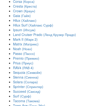
Corsa (Корса)
Cresta (Креста)
Crown (Краун)
Gaia (Гайя)
Hilux (Хайлакс)
Hilux Surf (Хайлакс Сурф)
Ipsum (Ипсум)
Land Cruiser Prado (Ленд Крузер Прадо)
Mark II (Марк 2)
Matrix (Матрикс)
Noah (Ноах)
Passo (Пассо)
Premio (Премио)
Prius (Приус)
RAV4 (РАВ 4)
Sequoia (Секвойя)
Sienna (Сиенна)
Solara (Солара)
Sprinter (Спринтер)
Succeed (Саксид)
Surf (Сурф)
Tacoma (Такома)
Town Ace (Таун Эйс)