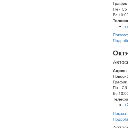
График 
Пн - Сб
Вс
10:00
Телефо
+
Показат
Подроб
Окт
Автос
Адрес:
Новоси
График 
Пн - Сб
Вс
10:00
Телефо
+
Показат
Подроб
Автос