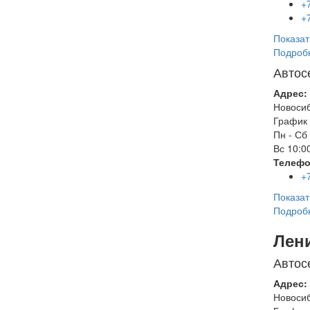
+
+
Показат
Подроб
Автос
Адрес:
Новоси
График 
Пн - Сб
Вс
10:00
Телефо
+
Показат
Подроб
Лен
Автос
Адрес:
Новоси