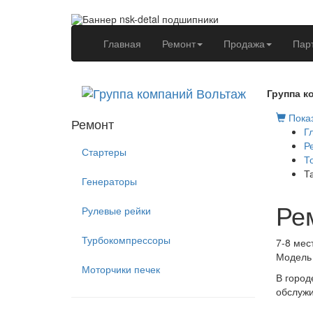
(current)
Главная
Ремонт
Продажа
Пар
Группа к
Показ
Ремонт
Г
Р
Стартеры
Т
Т
Генераторы
Ре
Рулевые рейки
Турбокомпрессоры
7-8 мес
Модель 
Моторчики печек
В город
обслужи