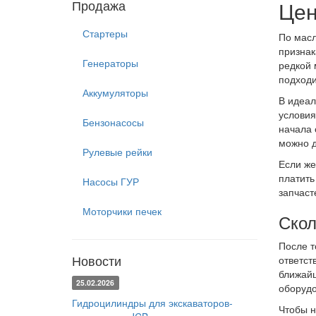
Продажа
Цен
Стартеры
По масл
признак
Генераторы
редкой 
подходи
Аккумуляторы
В идеал
условия
Бензонасосы
начала 
можно д
Рулевые рейки
Если же
платить
Насосы ГУР
запчаст
Моторчики печек
Скол
После т
Новости
ответст
ближайш
25.02.2026
оборудо
Гидроцилиндры для экскаваторов-
Чтобы н