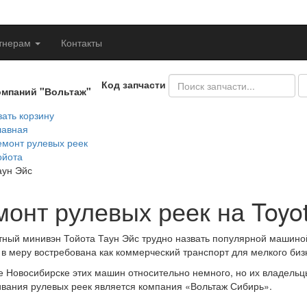
тнерам
Контакты
Код запчасти
омпаний "Вольтаж"
ать корзину
лавная
емонт рулевых реек
ойота
аун Эйс
монт рулевых реек на Toyo
тный минивэн Тойота Таун Эйс трудно назвать популярной машиной
в меру востребована как коммерческий транспорт для мелкого биз
е Новосибирске этих машин относительно немного, но их владельц
вания рулевых реек является компания «Вольтаж Сибирь».