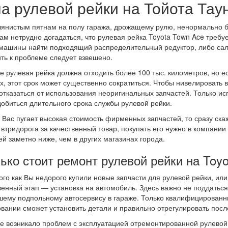
а рулевой рейки на Тойота Тау
янистым пятнам на полу гаража, дрожащему рулю, ненормально 
ам нетрудно догадаться, что рулевая рейка Toyota Town Ace требу
машины найти подходящий распределительный редуктор, либо саль
ть к проблеме следует взвешено.
е рулевая рейка должна отходить более 100 тыс. километров, но 
х, этот срок может существенно сократиться. Чтобы нивелировать
отказаться от использования неоригинальных запчастей. Только и
обиться длительного срока службы рулевой рейки.
 Вас пугает высокая стоимость фирменных запчастей, то сразу скаже
 втридорога за качественный товар, покупать его нужно в компани
ей заметно ниже, чем в других магазинах города.
ько стоит ремонт рулевой рейки на Toy
ого как Вы недорого купили новые запчасти для рулевой рейки, ил
венный этап — установка на автомобиль. Здесь важно не поддаться
ему подпольному автосервису в гараже. Только квалифицированн
вании сможет установить детали и правильно отрегулировать после
е возникало проблем с эксплуатацией отремонтированной рулевой 