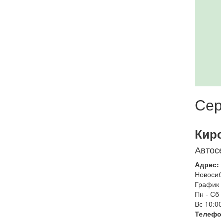
Сер
Кир
Автос
Адрес:
Новоси
График 
Пн - Сб
Вс
10:00
Телефо