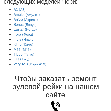
следующих моделей Чери:
A3 (А3)
Amulet (Амулет)
Arrizo (Арризо)
Bonus (Бонус)
Eastar (Истар)
Fora (Фора)
Indis (Индис)
Kimo (Кимо)
M11 (М11)
Tiggo (Тигго)
QQ (Куку)
Very A13 (Вэри А13)
Чтобы заказать ремонт
рулевой рейки на нашем
сайте