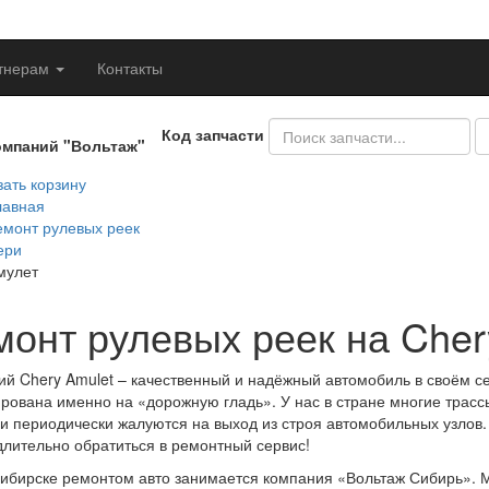
тнерам
Контакты
Код запчасти
омпаний "Вольтаж"
ать корзину
лавная
емонт рулевых реек
ери
мулет
монт рулевых реек на Cher
ий Chery Amulet – качественный и надёжный автомобиль в своём се
рована именно на «дорожную гладь». У нас в стране многие трассы 
и периодически жалуются на выход из строя автомобильных узлов. 
лительно обратиться в ремонтный сервис!
ибирске ремонтом авто занимается компания «Вольтаж Сибирь». М