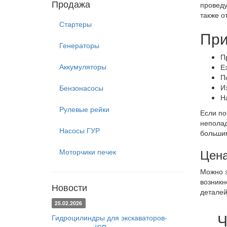
Продажа
проведу
также о
Стартеры
При
Генераторы
П
Аккумуляторы
Е
П
И
Бензонасосы
Н
Рулевые рейки
Если по
неполад
Насосы ГУР
большим
Цена
Моторчики печек
Можно з
возникн
Новости
деталей
25.02.2026
Ч
Гидроцилиндры для экскаваторов-