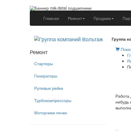
(current)
Главная
Ремонт
Продажа
Пар
Группа к
Показ
Ремонт
Г
Р
Стартеры
П
Генераторы
Рулевые рейки
Работа 
Турбокомпрессоры
нибудь 
выполни
Моторчики печек