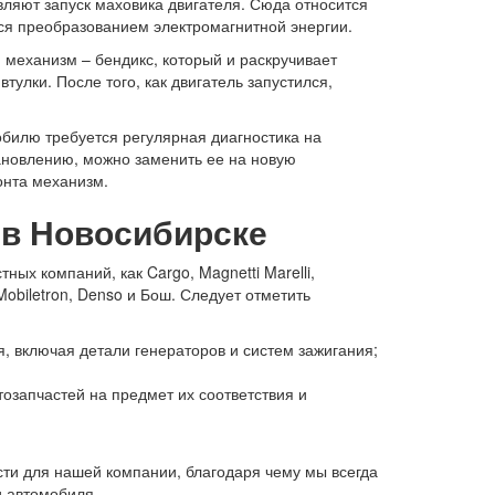
твляют запуск маховика двигателя. Сюда относится
тся преобразованием электромагнитной энергии.
й механизм – бендикс, который и раскручивает
тулки. После того, как двигатель запустился,
обилю требуется регулярная диагностика на
ановлению, можно заменить ее на новую
онта механизм.
 в Новосибирске
ых компаний, как Cargo, Magnetti Marelli,
 Mobiletron, Denso и Бош. Следует отметить
 включая детали генераторов и систем зажигания;
озапчастей на предмет их соответствия и
ти для нашей компании, благодаря чему мы всегда
 автомобиля.