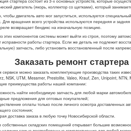
кция стартера состоит из 3-х основных устройств, которые осущес
ческий двигатель (якорь, коллектор со щетками), который занимае
о, чтобы двигатель авто мог запуститься, используется специальны
. Для вращения всего устройства используются передняя и задняя в
 реле возвращает бендикс на изначальную позицию.
з этих компонентов системы может выйти из строя, поэтому автом
 исправности работы стартера. Если же деталь не подлежит восст
альную) запчасть, либо установить восстановленный после капрем
Заказать ремонт стартера
 сервисе можно заказать комплектующие производства таких известн
z, NSK, UTM, Messmer, Prestolite, Valeo, Krauf, Zen, Unipoint, NTN,
щие преимущества работы нашей компании:
ожность найти необходимую запчасть для любой марки автомобиля,
дные предложения для оптовых покупателей;
ествление оплаты только после личного осмотра доставленных авт
щего состояния;
рая доставка заказа в любую точку Новосибирской области.
 собственных складских помещений открывает большие возможнос
 наличии самые востребованные комплектующие для любой марки