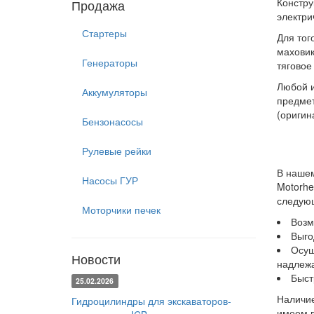
Констру
Продажа
электри
Стартеры
Для тог
маховик
Генераторы
тяговое
Любой и
Аккумуляторы
предмет
(оригин
Бензонасосы
Рулевые рейки
В нашем
Насосы ГУР
Motorher
следую
Моторчики печек
Возм
Выго
Осущ
Новости
надлежа
Быст
25.02.2026
Наличие
Гидроцилиндры для экскаваторов-
имеем в