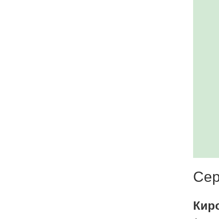
Сер
Кир