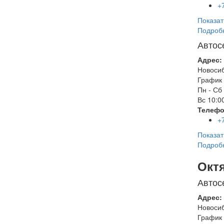
+
Показат
Подроб
Автос
Адрес:
Новоси
График 
Пн - Сб
Вс
10:00
Телефо
+
Показат
Подроб
Окт
Автос
Адрес:
Новоси
График 