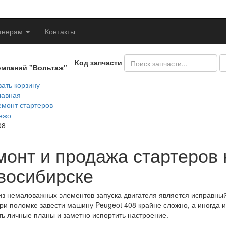
тнерам
Контакты
Код запчасти
омпаний "Вольтаж"
ать корзину
лавная
емонт стартеров
ежо
08
монт и продажа стартеров 
восибирске
з немаловажных элементов запуска двигателя является исправный 
При поломке завести машину Peugeot 408 крайне сложно, а иногда 
ь личные планы и заметно испортить настроение.