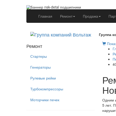
(current)
Главная
Ремонт
Продажа
Пар
Группа к
Показ
Ремонт
Г
Р
Стартеры
П
4
Генераторы
Ре
Рулевые рейки
Но
Турбокомпрессоры
Моторчики печек
Одним и
5 лет. 
нарушит