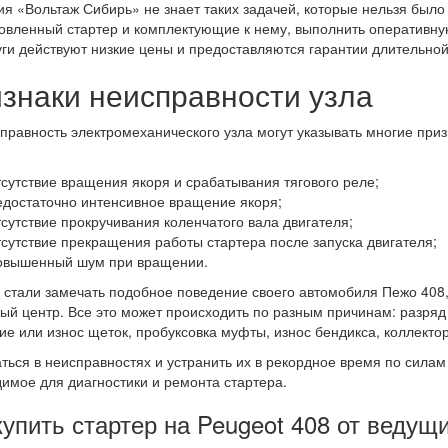
я «Вольтаж Сибирь» не знает таких задачей, которые нельзя было
овленный стартер и комплектующие к нему, выполнить оперативну
уги действуют низкие цены и предоставляются гарантии длительной
знаки неисправности узла
правность электромеханического узла могут указывать многие при
тсутствие вращения якоря и срабатывания тягового реле;
едостаточно интенсивное вращение якоря;
тсутствие прокручивания коленчатого вала двигателя;
тсутствие прекращения работы стартера после запуска двигателя;
овышенный шум при вращении.
 стали замечать подобное поведение своего автомобиля Пежо 408
ый центр. Все это может происходить по разным причинам: разряд
ие или износ щеток, пробуксовка муфты, износ бендикса, коллектор
ться в неисправностях и устранить их в рекордное время по сила
имое для диагностики и ремонта стартера.
купить стартер на Peugeot 408 от ведущ