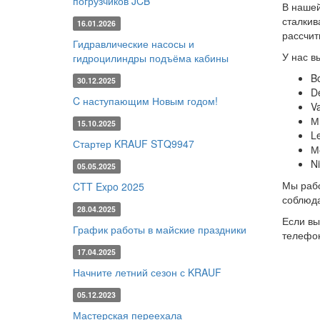
погрузчиков JCB
В нашей
сталкив
16.01.2026
рассчит
Гидравлические насосы и
У нас в
гидроцилиндры подъёма кабины
B
30.12.2025
De
C наступающим Новым годом!
Va
М
15.10.2025
Le
Стартер KRAUF STQ9947
М
Ni
05.05.2025
Мы рабо
CTT Expo 2025
соблюда
28.04.2025
Если вы
График работы в майские праздники
телефон
17.04.2025
Начните летний сезон с KRAUF
05.12.2023
Мастерская переехала