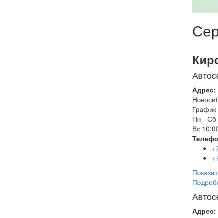
Сер
Кир
Автос
Адрес:
Новоси
График 
Пн - Сб
Вс
10:00
Телефо
+
+
Показат
Подроб
Автос
Адрес: