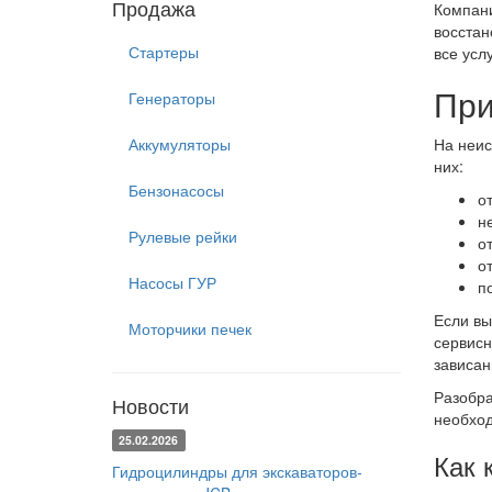
Продажа
Компани
восстан
Стартеры
все усл
При
Генераторы
Аккумуляторы
На неис
них:
Бензонасосы
о
н
Рулевые рейки
о
о
Насосы ГУР
п
Если вы
Моторчики печек
сервисн
зависан
Разобра
Новости
необход
25.02.2026
Как 
Гидроцилиндры для экскаваторов-