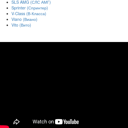
SLS AMG (СЛС АМГ)
Sprinter (Спринтер)
V-Class (В-Класса)
Viano (Виано)
Vito (Вито)