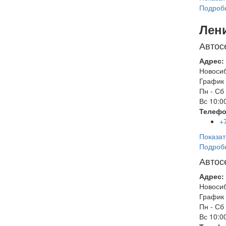
Подроб
Лен
Автос
Адрес:
Новоси
График 
Пн - Сб
Вс
10:00
Телефо
+
Показат
Подроб
Автос
Адрес:
Новоси
График 
Пн - Сб
Вс
10:00