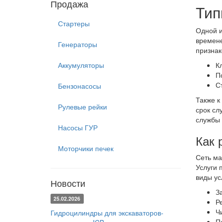
Продажа
Тип
Стартеры
Одной и
времене
Генераторы
признак
Аккумуляторы
К
П
С
Бензонасосы
Также к
Рулевые рейки
срок сл
службы 
Насосы ГУР
Как 
Моторчики печек
Сеть ма
Услуги 
виды ус
Новости
З
25.02.2026
Р
Ч
Гидроцилиндры для экскаваторов-
П