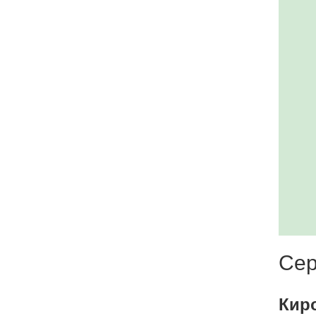
Сер
Кир