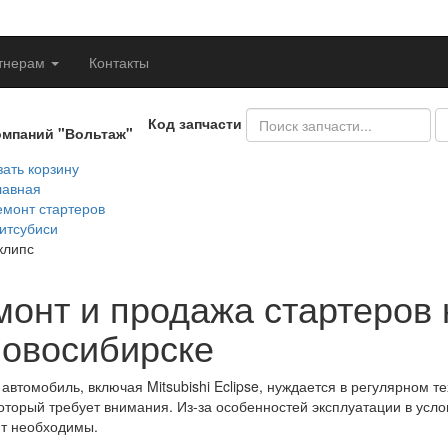
тнерам
Контакты
Код запчасти
омпаний "Вольтаж"
ать корзину
лавная
емонт стартеров
итсубиси
клипс
онт и продажа стартеров н
Новосибирске
автомобиль, включая Mitsubishi Eclipse, нуждается в регулярном т
который требует внимания. Из-за особенностей эксплуатации в усл
т необходимы.