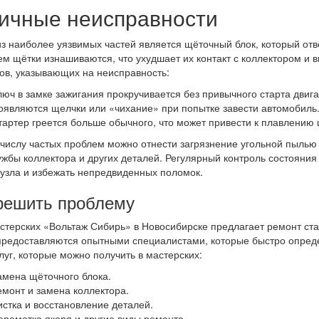
ичные неисправности
з наиболее уязвимых частей является щёточный блок, который отве
м щётки изнашиваются, что ухудшает их контакт с коллектором и в
ов, указывающих на неисправность:
люч в замке зажигания прокручивается без привычного старта двига
оявляются щелчки или «чихание» при попытке завести автомобиль
тартер греется больше обычного, что может привести к плавлению
 числу частых проблем можно отнести загрязнение угольной пылью 
ужбы коллектора и других деталей. Регулярный контроль состояния
узла и избежать непредвиденных поломок.
решить проблему
стерских «Вольтаж Сибирь» в Новосибирске предлагает ремонт ста
предоставляются опытными специалистами, которые быстро опреде
луг, которые можно получить в мастерских:
амена щёточного блока.
емонт и замена коллектора.
истка и восстановление деталей.
еремотка якоря и другие виды ремонта.