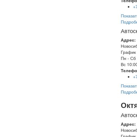
Телефо
+
Показат
Подроб
Автос
Адрес:
Новоси
График 
Пн - Сб
Вс
10:00
Телефо
+
Показат
Подроб
Окт
Автос
Адрес:
Новоси
График 