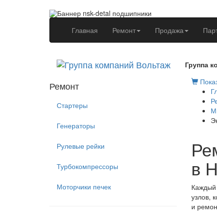
(current)
Главная
Ремонт
Продажа
Пар
Группа к
Показ
Ремонт
Г
Р
Стартеры
М
Э
Генераторы
Рем
Рулевые рейки
в 
Турбокомпрессоры
Моторчики печек
Каждый 
узлов, 
и ремон