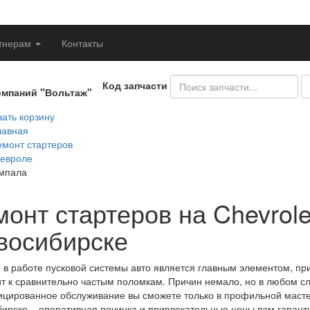
тнерам
Контакты
Код запчасти
омпаний "Вольтаж"
ать корзину
лавная
емонт стартеров
евроле
мпала
онт стартеров на Chevrole
восибирске
 в работе пусковой системы авто является главным элементом, при
т к сравнительно частым поломкам. Причин немало, но в любом сл
цированное обслуживание вы сможете только в профильной масте
ирске – оперативная починка и привлекательные цены вам гарант