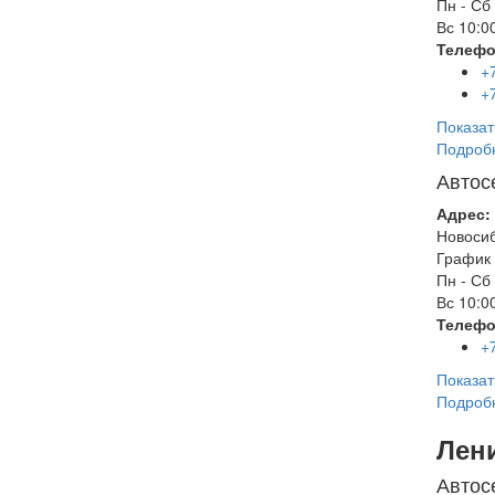
Пн - Сб
Вс
10:00
Телефо
+
+
Показат
Подроб
Автос
Адрес:
Новоси
График 
Пн - Сб
Вс
10:00
Телефо
+
Показат
Подроб
Лен
Автос