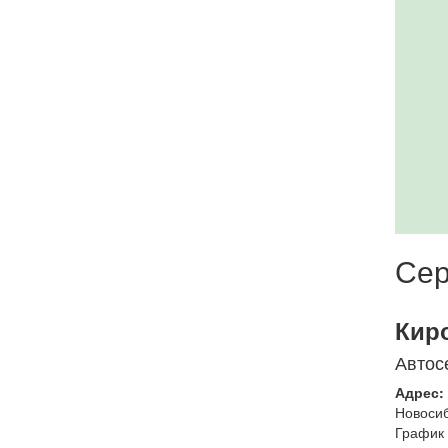
Сер
Кир
Автос
Адрес:
Новоси
График 