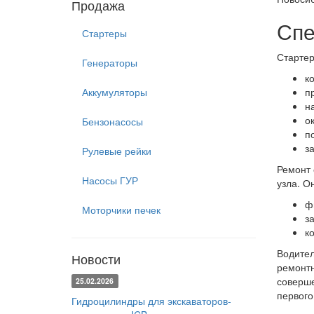
Продажа
Спе
Стартеры
Стартер
Генераторы
к
Аккумуляторы
п
н
о
Бензонасосы
п
з
Рулевые рейки
Ремонт 
Насосы ГУР
узла. О
ф
Моторчики печек
з
к
Водител
Новости
ремонтн
соверше
25.02.2026
первого
Гидроцилиндры для экскаваторов-