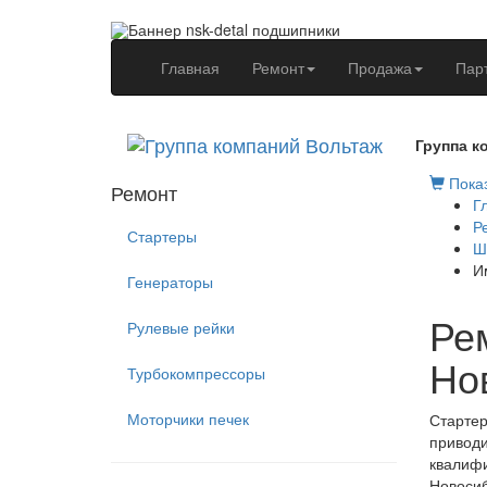
(current)
Главная
Ремонт
Продажа
Пар
Группа к
Показ
Ремонт
Г
Р
Стартеры
Ш
И
Генераторы
Рем
Рулевые рейки
Но
Турбокомпрессоры
Моторчики печек
Стартер
приводи
квалифи
Новосиб