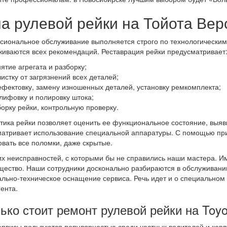
а рулевой рейки на Тойота Вер
иональное обслуживание выполняется строго по технологическим
иваются всех рекомендаций. Реставрация рейки предусматривает
нятие агрегата и разборку;
чистку от загрязнений всех деталей;
ефектовку, замену изношенных деталей, установку ремкомплекта;
лифовку и полировку штока;
борку рейки, контрольную проверку.
тика рейки позволяет оценить ее функциональное состояние, выя
атривает использование специальной аппаратуры. С помощью при
вать все поломки, даже скрытые.
их неисправностей, с которыми бы не справились наши мастера. И
ество. Наши сотрудники досконально разбираются в обслуживании
льно-техническое оснащение сервиса. Речь идет и о специальном
ента.
ько стоит ремонт рулевой рейки на Toyo
рвисы пользуются популярностью среди частных водителей и корп