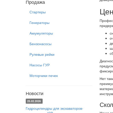
Продажа
Цен
Стартеры
Професс
Генераторы
придерж
Аккумуляторы
с
о
д
Бензонасосы
ш
с
Рулевые рейки
Диагнос
Насосы ГУР
предусм
фиксиро
Моторчики печек
Нет так
преимущ
материа
Новости
инструм
25.02.2026
Скол
Гидроцилиндры для экскаваторов-
Наши се