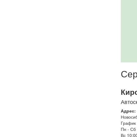
Сер
Кир
Автос
Адрес:
Новоси
График 
Пн - Сб
Вс
10:00