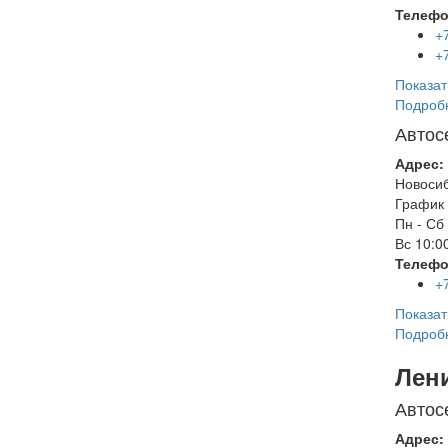
Телефо
+
+
Показат
Подроб
Автос
Адрес:
Новоси
График 
Пн - Сб
Вс
10:00
Телефо
+
Показат
Подроб
Лен
Автос
Адрес: