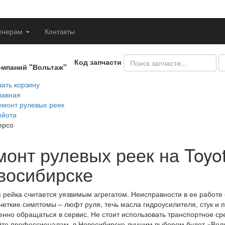
тнерам
Контакты
Код запчасти
омпаний "Вольтаж"
ать корзину
лавная
емонт рулевых реек
ойота
ерсо
онт рулевых реек на Toyot
восибирске
 рейка считается уязвимым агрегатом. Неисправности в ее работе
четкие симптомы – люфт руля, течь масла гидроусилителя, стук и 
нно обращаться в сервис. Не стоит использовать транспортное сре
те профессионалам. в Новосибирске лучшим выбором будет «Вол