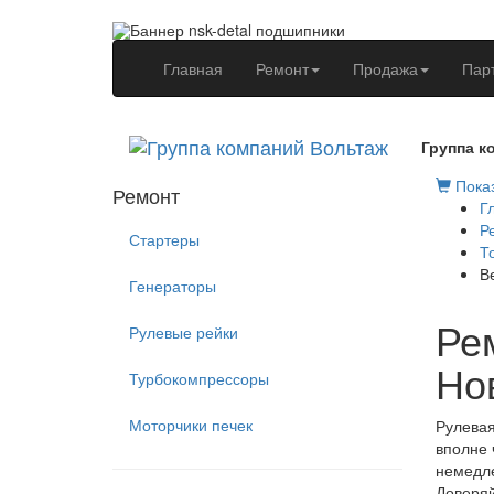
(current)
Главная
Ремонт
Продажа
Пар
Группа к
Показ
Ремонт
Г
Р
Стартеры
Т
В
Генераторы
Рем
Рулевые рейки
Но
Турбокомпрессоры
Моторчики печек
Рулевая
вполне 
немедле
Доверяй