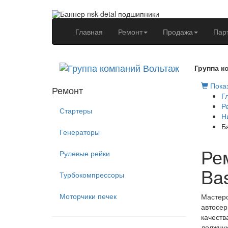
(current)
Главная
Ремонт
Продажа
Пар
Группа к
Показ
Ремонт
Г
Р
Стартеры
Н
Б
Генераторы
Ре
Рулевые рейки
Ba
Турбокомпрессоры
Моторчики печек
Мастерс
автосер
качеств
должну