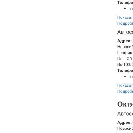
Телефо
+
Показат
Подроб
Автос
Адрес:
Новоси
График 
Пн - Сб
Вс
10:00
Телефо
+
Показат
Подроб
Окт
Автос
Адрес:
Новоси