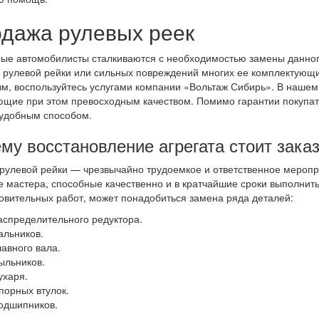
дажа рулевых реек
ые автомобилисты сталкиваются с необходимостью замены данного
 рулевой рейки или сильных повреждений многих ее комплектующи
м, воспользуйтесь услугами компании «Вольтаж Сибирь». В нашем 
щие при этом превосходным качеством. Помимо гарантии покупате
удобным способом.
му восстановление агрегата стоит зака
рулевой рейки — чрезвычайно трудоемкое и ответственное меропр
 мастера, способные качественно и в кратчайшие сроки выполнить
овительных работ, может понадобиться замена ряда деталей:
аспределительного редуктора.
альников.
лавного вала.
ыльников.
ухаря.
порных втулок.
одшипников.