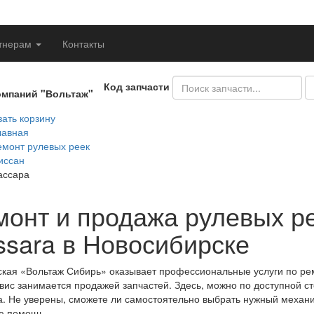
тнерам
Контакты
Код запчасти
омпаний "Вольтаж"
ать корзину
лавная
емонт рулевых реек
иссан
ассара
монт и продажа рулевых ре
ssara в Новосибирске
кая «Вольтаж Сибирь» оказывает профессиональные услуги по рем
вис занимается продажей запчастей. Здесь, можно по доступной с
а. Не уверены, сможете ли самостоятельно выбрать нужный механи
ю помощь.