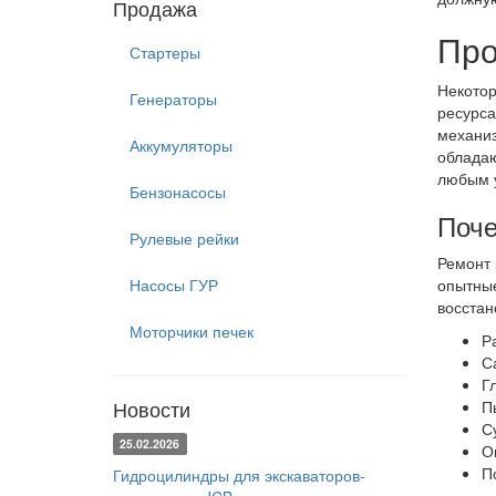
Продажа
Про
Стартеры
Некотор
Генераторы
ресурса
механиз
Аккумуляторы
обладаю
любым 
Бензонасосы
Поче
Рулевые рейки
Ремонт 
Насосы ГУР
опытные
восстан
Моторчики печек
Р
С
Г
Новости
П
С
25.02.2026
О
П
Гидроцилиндры для экскаваторов-