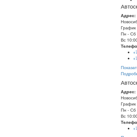
Автос
Адрес:
Новоси
График 
Пн - Сб
Вс
10:00
Телефо
+
+
Показат
Подроб
Автос
Адрес:
Новоси
График 
Пн - Сб
Вс
10:00
Телефо
+