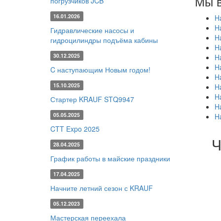
Мы в
погрузчиков JCB
16.01.2026
H
H
Гидравлические насосы и
H
гидроцилиндры подъёма кабины
H
30.12.2025
H
H
C наступающим Новым годом!
H
15.10.2025
H
H
Стартер KRAUF STQ9947
H
05.05.2025
H
CTT Expo 2025
Ч
28.04.2025
График работы в майские праздники
17.04.2025
Начните летний сезон с KRAUF
05.12.2023
Мастерская переехала