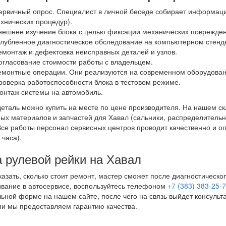
ервичный опрос. Специалист в личной беседе собирает информац
ехнических процедур).
нешнее изучение блока с целью фиксации механических поврежден
глубленное диагностическое обследование на компьютерном стенд
емонтаж и дефектовка неисправных деталей и узлов.
огласование стоимости работы с владельцем.
емонтные операции. Они реализуются на современном оборудован
роверка работоспособности блока в тестовом режиме.
онтаж системы на автомобиль.
еталь можно купить на месте по цене производителя. На нашем ск
ых материалов и запчастей для Хавал (сальники, распределительн
Все работы персонал сервисных центров проводит качественно и о
 часа).
 рулевой рейки на Хавал
казать, сколько стоит ремонт, мастер сможет после диагностическо
вание в автосервисе, воспользуйтесь телефоном
+7 (383) 383-25-
ьной форме на нашем сайте, после чего на связь выйдет консульт
и мы предоставляем гарантию качества.