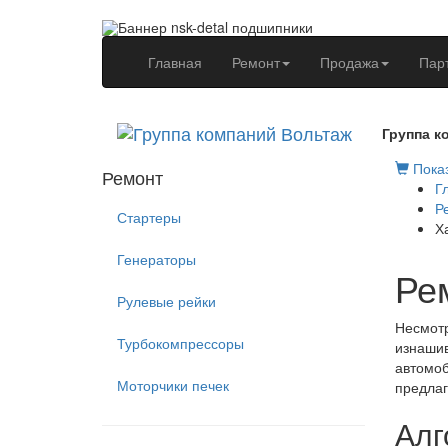
(current)
Главная
Ремонт
Продажа
Пар
Группа к
Показ
Ремонт
Г
Р
Стартеры
Х
Генераторы
Ре
Рулевые рейки
Несмотр
Турбокомпрессоры
изнашив
автомоб
Моторчики печек
предлаг
Алг