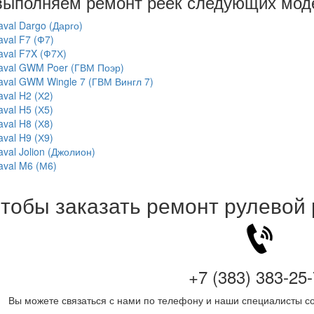
ыполняем ремонт реек следующих мод
aval Dargo (Дарго)
aval F7 (Ф7)
aval F7X (Ф7Х)
aval GWM Poer (ГВМ Поэр)
aval GWM Wingle 7 (ГВМ Вингл 7)
aval H2 (Х2)
aval H5 (Х5)
aval H8 (Х8)
aval H9 (Х9)
aval Jolion (Джолион)
aval M6 (М6)
тобы заказать ремонт рулевой
+7 (383) 383-25
Вы можете связаться с нами по телефону и наши специалисты со