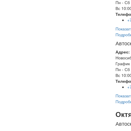
Пн - Сб
Вс
10:00
Телефо
+
Показат
Подроб
Автос
Адрес:
Новоси
График 
Пн - Сб
Вс
10:00
Телефо
+
Показат
Подроб
Окт
Автос