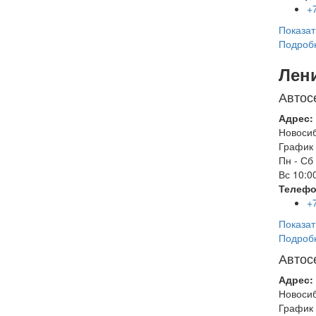
+
Показат
Подроб
Лен
Автос
Адрес:
Новоси
График 
Пн - Сб
Вс
10:00
Телефо
+
Показат
Подроб
Автос
Адрес:
Новоси
График 