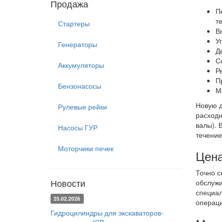
Продажа
П
т
Стартеры
В
У
Генераторы
Д
С
Аккумуляторы
Р
П
Бензонасосы
М
Новую д
Рулевые рейки
расходн
валы). 
Насосы ГУР
течение
Моторчики печек
Цена
Точно с
Новости
обслужи
специал
25.02.2026
операци
Гидроцилиндры для экскаваторов-