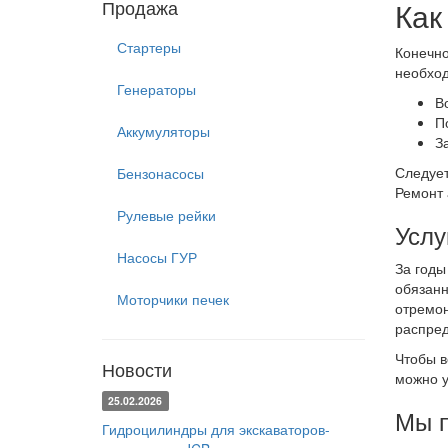
Продажа
Как
Стартеры
Конечно
необход
Генераторы
В
П
Аккумуляторы
З
Следует
Бензонасосы
Ремонт 
Рулевые рейки
Услу
Насосы ГУР
За годы
обязанн
Моторчики печек
отремон
распред
Чтобы в
Новости
можно у
25.02.2026
Мы п
Гидроцилиндры для экскаваторов-