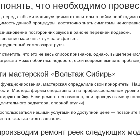
 понять, что необходимо провес
, перед любыми манипуляциями относительно рейки необходимо пр
имость данной процедуры, достаточно знать симптомы неисправно
озникновение посторонних звуков в районе передней подвески.
оявление масляных луж на асфальте.
атрудненный самовозврат руля.
 отметить, что это не весь список признаков, однако, вышепереч
агрегата может обойтись недорого, если вовремя выявить проблему
ги мастерской «Вольтаж Сибирь»
 функционирования, мастерская определила свои приоритеты. Наш
ости. Мастера фирмы оперативно и на профессиональном уровне в
тируют рейку. Если ремонт невозможен, они проведут замену полом
елительного редуктора, опорной втулки).
оспользоваться нашими услугами по доступной цене — позвоните
знать сколько стоят запчасти.
роизводим ремонт реек следующих мод