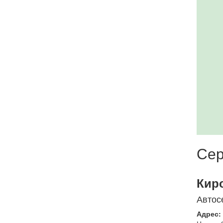
Сер
Кир
Автос
Адрес: