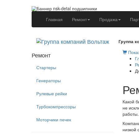
(current)
Главная
Ремонт
Продажа
Пар
Группа к
Показ
Ремонт
Г
Р
Стартеры
Д
Генераторы
Ре
Рулевые рейки
Какой б
Турбокомпрессоры
не искл
работы.
Моторчики печек
Компани
низкой 