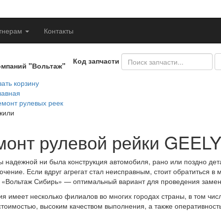
тнерам
Контакты
Код запчасти
омпаний "Вольтаж"
ать корзину
лавная
емонт рулевых реек
жили
монт рулевой рейки GEELY
ы надежной ни была конструкция автомобиля, рано или поздно дета
ючение. Если вдруг агрегат стал неисправным, стоит обратиться в
 «Вольтаж Сибирь» — оптимальный вариант для проведения замены
я имеет несколько филиалов во многих городах страны, в том чис
стоимостью, высоким качеством выполнения, а также оперативност