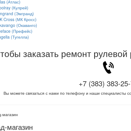
las (Атлас)
oolray (Кулрей)
mgrand (Эмгранд)
K Cross (МК Кросс)
kavango (Окаванго)
reface (Префейс)
gella (Тугелла)
тобы заказать ремонт рулевой
+7 (383) 383-25
Вы можете связаться с нами по телефону и наши специалисты со
д-магазин