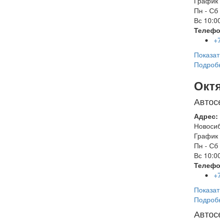
График 
Пн - Сб
Вс
10:00
Телефо
+
Показат
Подроб
Окт
Автос
Адрес:
Новоси
График 
Пн - Сб
Вс
10:00
Телефо
+
Показат
Подроб
Автос