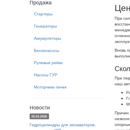
Продажа
Цен
Стартеры
При сил
восстан
Генераторы
менедже
отлично
Аккумуляторы
эксплуа
Вновь п
Бензонасосы
выполне
Рулевые рейки
Скол
Насосы ГУР
При пер
наш авт
Моторчики печек
Р
Г
М
Новости
Причин 
25.02.2026
низкоок
опорные
Гидроцилиндры для экскаваторов-