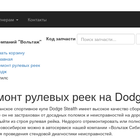
тнерам
Контакты
Код запчасти
омпаний "Вольтаж"
ать корзину
лавная
емонт рулевых реек
одж
тилс
монт рулевых реек на Dodg
нское спортивное купе Dodge Stealth имеет высокое качество сбор
 он не застрахован от досадных поломок и неисправностей на дор
ыйти из строя рулевая рейка. Недорого отремонтировать или полн
Новосибирске можно в автосервисе нашей компании «Вольтаж Сиби
я проведения стендовой диагностики неисправностей.