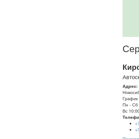
Сер
Кир
Автос
Адрес:
Новоси
График 
Пн - Сб
Вс
10:00
Телефо
+
+
Показат