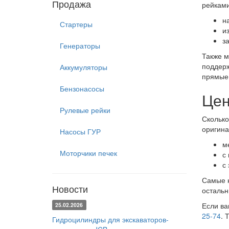
Продажа
рейками
н
Стартеры
и
з
Генераторы
Также м
поддерж
Аккумуляторы
прямые 
Бензонасосы
Цен
Рулевые рейки
Сколько
оригина
Насосы ГУР
м
Моторчики печек
с
с
Самые н
Новости
остальн
Если ва
25.02.2026
25-74
. 
Гидроцилиндры для экскаваторов-