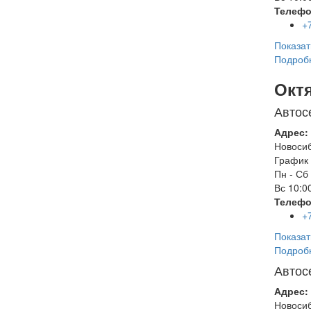
Телефо
+
Показат
Подроб
Окт
Автос
Адрес:
Новоси
График 
Пн - Сб
Вс
10:00
Телефо
+
Показат
Подроб
Автос
Адрес:
Новоси