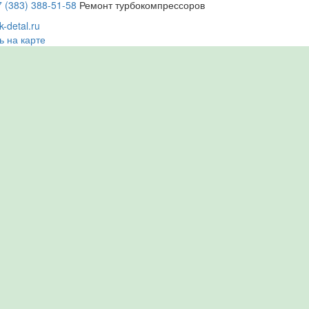
7 (383) 388-51-58
Ремонт турбокомпрессоров
-detal.ru
ь на карте