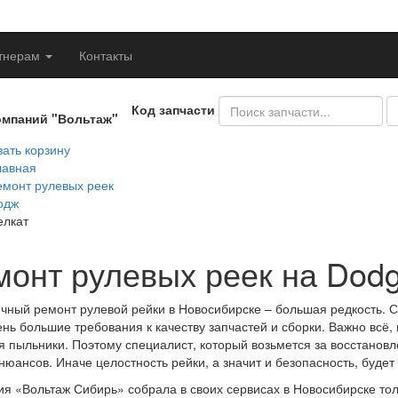
тнерам
Контакты
Код запчасти
омпаний "Вольтаж"
ать корзину
лавная
емонт рулевых реек
одж
елкат
монт рулевых реек на Dodg
чный ремонт рулевой рейки в Новосибирске – большая редкость. С
ень большие требования к качеству запчастей и сборки. Важно всё,
я пыльники. Поэтому специалист, который возьмется за восстановле
нюансов. Иначе целостность рейки, а значит и безопасность, будет 
я «Вольтаж Сибирь» собрала в своих сервисах в Новосибирске тол