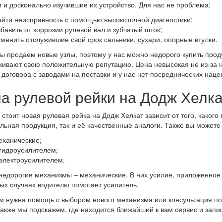
 и досконально изучившие их устройство. Для нас не проблема:
айти неисправность с помощью высокоточной диагностики;
збавить от коррозии рулевой вал и зубчатый шток;
аменить отслужившие свой срок сальники, сухари, опорные втулки.
ы продаем новые узлы, поэтому у нас можно недорого купить прод
ивают свою положительную репутацию. Цена невысокая не из-за ни
договора с заводами на поставки и у нас нет посреднических наце
а рулевой рейки на Додж Хелка
 стоит новая рулевая рейка на Додж Хелкат зависит от того, какого 
льная продукция, так и её качественные аналоги. Также вы можете 
еханические;
 гидроусилителем;
 электроусилителем.
едорогие механизмы – механические. В них усилие, приложенное 
ых случаях водителю помогает усилитель.
м нужна помощь с выбором нового механизма или консультация по
Также мы подскажем, где находится ближайший к вам сервис и запи