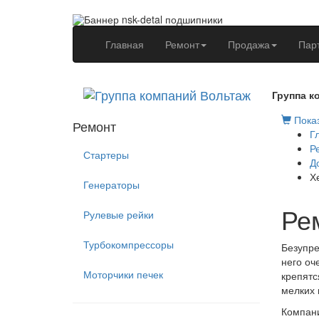
(current)
Главная
Ремонт
Продажа
Пар
Группа к
Показ
Ремонт
Г
Р
Стартеры
Д
Х
Генераторы
Ре
Рулевые рейки
Турбокомпрессоры
Безупре
него оч
Моторчики печек
крепятс
мелких 
Компани