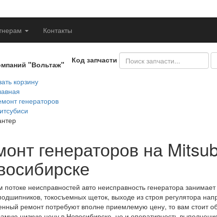
тнерам
Контакты
Код запчасти
омпаний "Вольтаж"
ать корзину
лавная
емонт генераторов
итсубиси
антер
монт генераторов на Mitsu
восибирске
 потоке неисправностей авто неисправность генератора занимает 
подшипников, токосъемных щеток, выходе из строя регулятора напр
енный ремонт потребуют вполне приемлемую цену, то вам стоит о
самую низкую цену в Новосибирске, но и оперативность выполнения