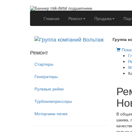
(current)
Главная
Ремонт
Продажа
Пар
Группа к
Показ
Ремонт
Г
Р
Стартеры
М
К
Генераторы
Ре
Рулевые рейки
Но
Турбокомпрессоры
Моторчики печек
В общем
шкива, 
качеств
только 