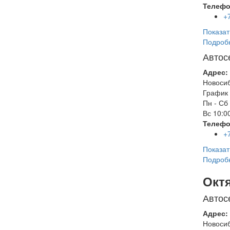
Телефо
+
Показат
Подроб
Автос
Адрес:
Новоси
График 
Пн - Сб
Вс
10:00
Телефо
+
Показат
Подроб
Окт
Автос
Адрес:
Новоси