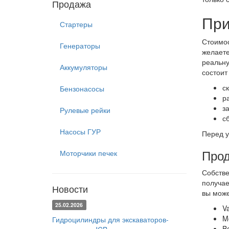
Продажа
При
Стартеры
Стоимос
Генераторы
желаете
реальну
Аккумуляторы
состоит 
с
Бензонасосы
р
з
Рулевые рейки
с
Насосы ГУР
Перед у
Прод
Моторчики печек
Собстве
получае
Новости
вы може
25.02.2026
Va
Mo
Гидроцилиндры для экскаваторов-
B