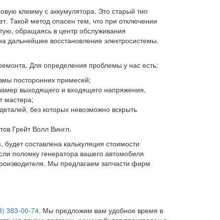
совую клемму с аккумулятора. Это старый тип
ет. Такой метод опасен тем, что при отключении
стую, обращаясь в центр обслуживания
т на дальнейшее восстановление электросистемы.
ремонта. Для определения проблемы у нас есть:
змы посторонних примесей;
 замер выходящего и входящего напряжения,
т мастера;
еталей, без которых невозможно вскрыть
тов Грейт Волл Вингл.
 будет составлена калькуляция стоимости
сли поломку генератора вашего автомобиля
 производителя. Мы предлагаем запчасти фирм
3) 383-00-74
. Мы предложим вам удобное время в