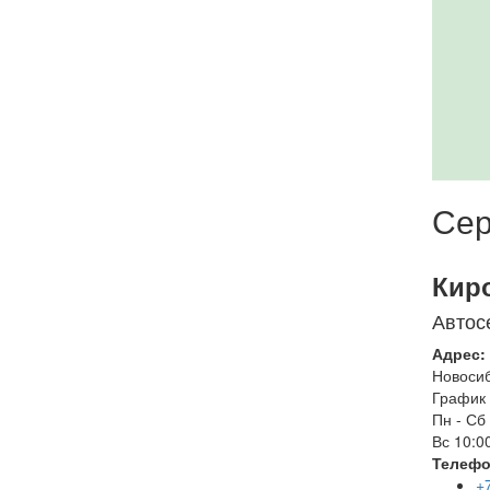
Сер
Кир
Автос
Адрес:
Новоси
График 
Пн - Сб
Вс
10:00
Телефо
+