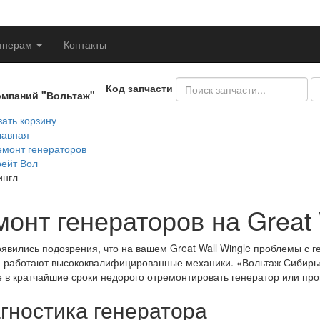
тнерам
Контакты
Код запчасти
омпаний "Вольтаж"
ать корзину
лавная
емонт генераторов
рейт Вол
ингл
онт генераторов на Great 
оявились подозрения, что на вашем Great Wall Wingle проблемы с 
 работают высококвалифицированные механики. «Вольтаж Сибирь» 
 в кратчайшие сроки недорого отремонтировать генератор или про
гностика генератора