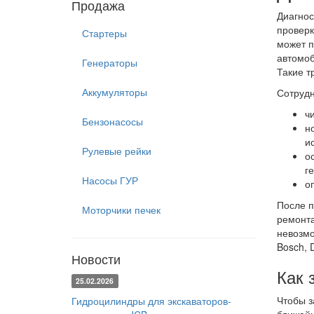
Продажа
Диагнос
проверк
Стартеры
может п
автомоб
Генераторы
Такие т
Аккумуляторы
Сотрудн
ч
Бензонасосы
н
и
Рулевые рейки
о
г
Насосы ГУР
о
После п
Моторчики печек
ремонта
невозмо
Bosch, 
Новости
Как 
25.02.2026
Чтобы з
Гидроцилиндры для экскаваторов-