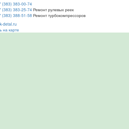
7 (383) 383-00-74
7 (383) 383-25-74
Ремонт рулевых реек
7 (383) 388-51-58
Ремонт турбокомпрессоров
-detal.ru
ь на карте