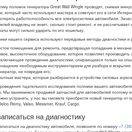
тику поломок генератора Great Wall Wingle проводят, снимая мину
и, который часто используют мастера и советуют его в сети Интерн
отерять работоспособность вся электросистема автомобиля. Зача
илей владелец не знает, сколько стоит ремонт, и не рассчитывае
раты могут сильно ударить по его кошельку.
ики нашего сервиса используют передовые методы диагностики и 
истое помещение для ремонта, предотвращая попадание в механи
овое, высокоточное оборудование, которое позволяет производить
сключающее проведение диагностики, опирающееся только на опы
снащение необходимым инструментарием для разбора и вскрытия д
енератор, не повредив его;
пытные мастера, которые разбираются в устройстве силовых агрега
роведения тщательного исследования поломки вашего автомобиля,
. Мы занимаемся продажей запчастей для автомобилей поэтому е
жно устранить, у нас вы сможете приобрести новый генератор от
Delco Remy, Valeo, Messmer, Krauf, Cargo.
записаться на диагностику
аписаться на диагностику автомобиля, позвоните по номеру
+7 (38