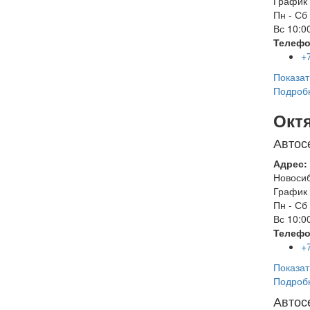
График 
Пн - Сб
Вс
10:00
Телефо
+
Показат
Подроб
Окт
Автос
Адрес:
Новоси
График 
Пн - Сб
Вс
10:00
Телефо
+
Показат
Подроб
Автос