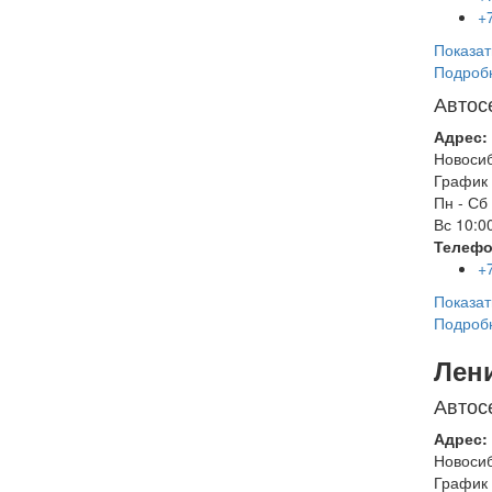
+
Показат
Подроб
Автос
Адрес:
Новоси
График 
Пн - Сб
Вс
10:00
Телефо
+
Показат
Подроб
Лен
Автос
Адрес:
Новоси
График 