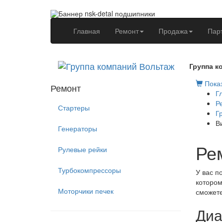
(current)
Главная
Ремонт
Продажа
Пар
Группа к
Показ
Ремонт
Г
Р
Стартеры
Г
В
Генераторы
Рем
Рулевые рейки
Турбокомпрессоры
У вас п
котором
Моторчики печек
сможете
Диа