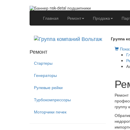
(current)
Главная
Ремонт
Продажа
Пар
Группа к
Показ
Ремонт
Г
Р
Стартеры
А
Генераторы
Ре
Рулевые рейки
Ремонт 
Турбокомпрессоры
професс
группу 
Моторчики печек
Обратив
недорог
импортн