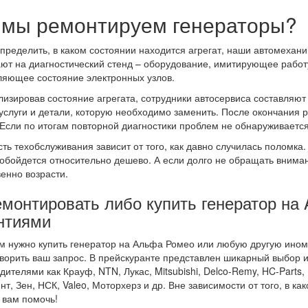
 мы ремонтируем генераторы?
пределить, в каком состоянии находится агрегат, наши автомехани
т на диагностический стенд – оборудование, имитирующее работу
яющее состояние электронных узлов.
изировав состояние агрегата, сотрудники автосервиса составляют 
услуги и детали, которую необходимо заменить. После окончания 
 Если по итогам повторной диагностики проблем не обнаруживается
ть техобслуживания зависит от того, как давно случилась поломка. 
обойдется относительно дешево. А если долго не обращать вниман
енно возрасти.
монтировать либо купить генератор на A
нтиями
м нужно купить генератор на Альфа Ромео или любую другую ином
ворить ваш запрос. В прейскуранте представлен шикарный выбор
дителями как Крауф, NTN, Лукас, Mitsubishi, Delco-Remy, HC-Parts, 
т, Зен, НСК, Valeo, Моторхерз и др. Вне зависимости от того, в к
вам помочь!