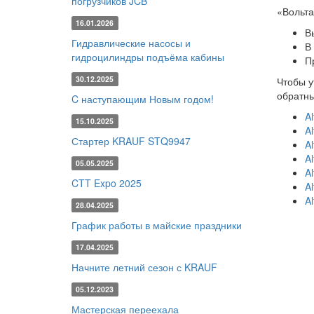
погрузчиков JCB
«Вольта
16.01.2026
В
Гидравлические насосы и
В
гидроцилиндры подъёма кабины
П
30.12.2025
Чтобы у
обратны
C наступающим Новым годом!
A
15.10.2025
A
Стартер KRAUF STQ9947
A
Al
05.05.2025
A
CTT Expo 2025
A
A
28.04.2025
График работы в майские праздники
17.04.2025
Начните летний сезон с KRAUF
05.12.2023
Мастерская переехала