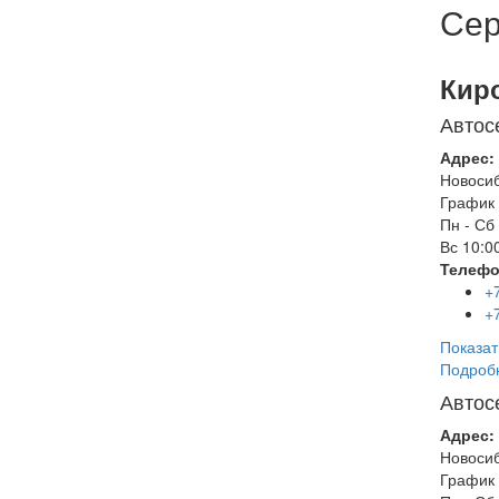
Сер
Кир
Автос
Адрес:
Новоси
График 
Пн - Сб
Вс
10:00
Телефо
+
+
Показат
Подроб
Автос
Адрес:
Новоси
График 