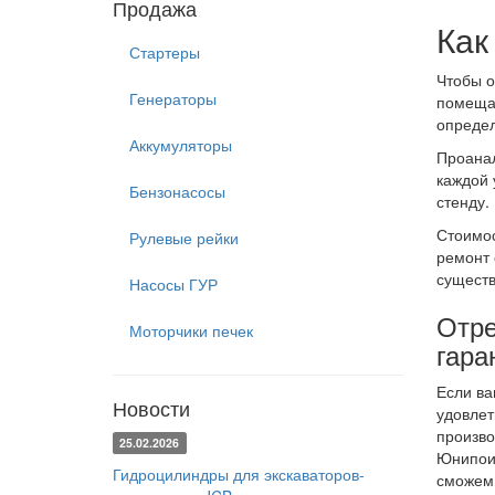
Продажа
Как
Стартеры
Чтобы о
Генераторы
помещаю
определ
Аккумуляторы
Проанал
каждой 
Бензонасосы
стенду.
Стоимос
Рулевые рейки
ремонт 
существ
Насосы ГУР
Отре
Моторчики печек
гара
Если ва
Новости
удовлет
произво
25.02.2026
Юнипоин
Гидроцилиндры для экскаваторов-
сможем 