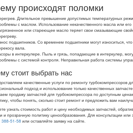
ему происходят поломки
ерегрев. Длительное превышение допустимых температурных режи
роблемы с маслом. Использование некачественного масла или его 
агрязненное или стареющее масло теряет свои смазывающие свойст
ерегреву.
знос подшипников. Со временем подшипники могут износиться, что
ерекосу вала.
асоры в интеркулере. Пыль и грязь, попадающие в интеркулер, мог
роблемы с системой контроля. Неправильная работа системы управ
му стоит выбрать нас
оставляем качественные услуги по ремонту турбокомпрессоров дл
иональный подход и использование только качественных запчастей
аем продажу запчастей для турбокомпрессора по доступным цена
тику, чтобы понять, сколько стоит ремонт и предложить вам наилу
те узнать стоимость работ и цену необходимых запчастей, обрати
и и прозрачную политику ценообразования. Для консультации или 
) 388-51-58
или оставляйте заявку на сайте.