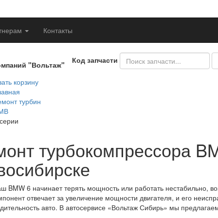
тнерам
Контакты
Код запчасти
омпаний "Вольтаж"
ать корзину
лавная
емонт турбин
МВ
 серии
монт турбокомпрессора B
восибирске
аш BMW 6 начинает терять мощность или работать нестабильно, в
мпонент отвечает за увеличение мощности двигателя, и его неиспр
дительность авто. В автосервисе «Вольтаж Сибирь» мы предлага