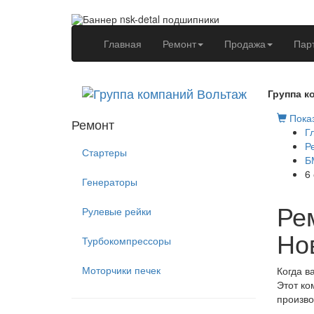
(current)
Главная
Ремонт
Продажа
Пар
Группа к
Показ
Ремонт
Г
Р
Стартеры
Б
6
Генераторы
Ре
Рулевые рейки
Но
Турбокомпрессоры
Моторчики печек
Когда в
Этот ко
произво