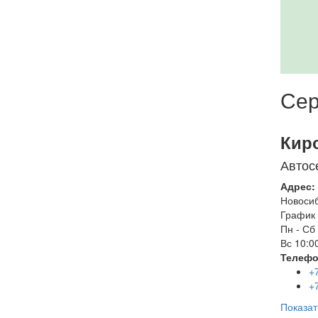
Сер
Кир
Автос
Адрес:
Новоси
График 
Пн - Сб
Вс
10:00
Телефо
+
+
Показат