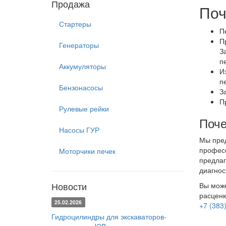
Продажа
Поч
Стартеры
П
П
Генераторы
З
п
Аккумуляторы
И
п
Бензонасосы
З
П
Рулевые рейки
Поче
Насосы ГУР
Мы пред
професс
Моторчики печек
предлаг
диагнос
Новости
Вы може
расценк
25.02.2026
+7 (383
Гидроцилиндры для экскаваторов-