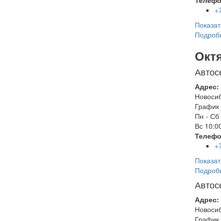
Телефо
+
Показат
Подроб
Окт
Автос
Адрес:
Новоси
График 
Пн - Сб
Вс
10:00
Телефо
+
Показат
Подроб
Автос
Адрес:
Новоси
График 