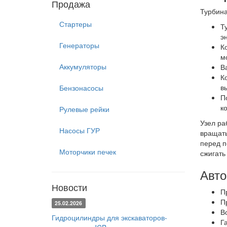
Продажа
Турбина
Стартеры
Т
э
Генераторы
К
м
Аккумуляторы
В
К
в
Бензонасосы
П
к
Рулевые рейки
Узел ра
Насосы ГУР
вращать
перед п
Моторчики печек
сжигать
Авто
Новости
П
П
25.02.2026
В
Гидроцилиндры для экскаваторов-
Г