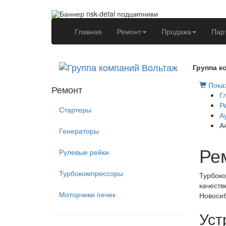
(current)
Главная
Ремонт
Продажа
Пар
Группа к
Показ
Ремонт
Г
Р
Стартеры
А
А
Генераторы
Ре
Рулевые рейки
Турбокомпрессоры
Турбоко
качеств
Моторчики печек
Новосиб
Уст