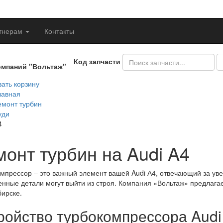
тнерам
Контакты
Код запчасти
омпаний "Вольтаж"
ать корзину
лавная
емонт турбин
уди
4
монт турбин на Audi A4
мпрессор – это важный элемент вашей Audi А4, отвечающий за ув
енные детали могут выйти из строя. Компания «Вольтаж» предлаг
ирске.
ройство турбокомпрессора Audi