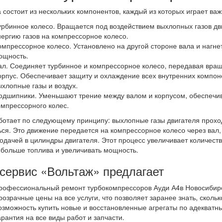
 состоит из нескольких компонентов, каждый из которых играет важ
урбинное колесо. Вращается под воздействием выхлопных газов дви
нергию газов на компрессорное колесо.
омпрессорное колесо. Установлено на другой стороне вала и нагне
ощность.
ал. Соединяет турбинное и компрессорное колесо, передавая вращ
орпус. Обеспечивает защиту и охлаждение всех внутренних компон
ыхлопные газы и воздух.
одшипники. Уменьшают трение между валом и корпусом, обеспечи
омпрессорного колес.
ботает по следующему принципу: выхлопные газы двигателя проход
ся. Это движение передается на компрессорное колесо через вал, 
одачей в цилиндры двигателя. Этот процесс увеличивает количество
 больше топлива и увеличивать мощность.
сервис «Вольтаж» предлагает
рофессиональный ремонт турбокомпрессоров Ауди А4в Новосибирс
розрачные цены на все услуги, что позволяет заранее знать, скольк
озможность купить новые и восстановленные агрегаты по адекватн
арантия на все виды работ и запчасти.