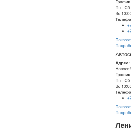
График 
Пн - Сб
Вс
10:00
Телефо
+
+
Показат
Подроб
Автос
Адрес:
Новоси
График 
Пн - Сб
Вс
10:00
Телефо
+
Показат
Подроб
Лен