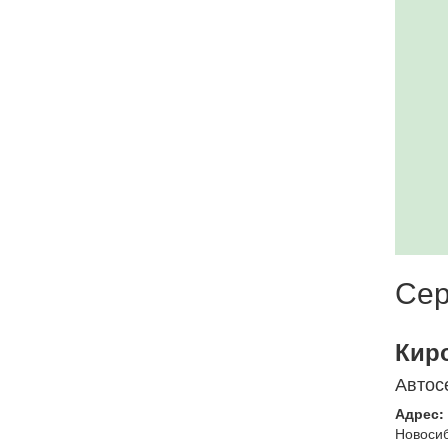
Сер
Кир
Автос
Адрес:
Новоси