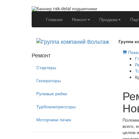
(current)
Главная
Ремонт
Продажа
Пар
Группа к
Показ
Ремонт
Г
Р
Стартеры
Т
К
Генераторы
Ре
Рулевые рейки
Но
Турбокомпрессоры
Моторчики печек
Поломки
всего, 
целом и
средств