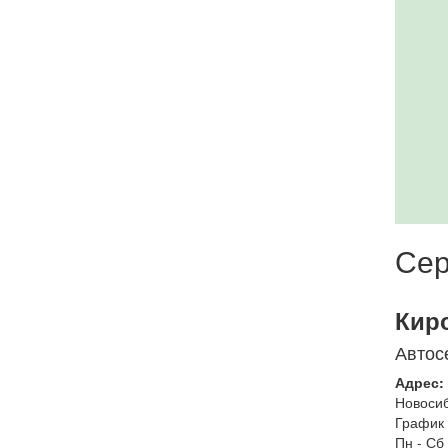
Сер
Кир
Автос
Адрес:
Новоси
График 
Пн - Сб