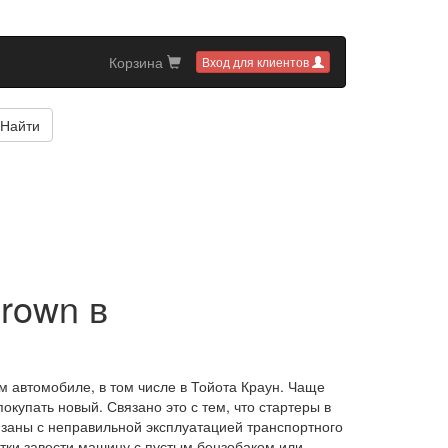
Корзина
Вход для клиентов
Найти
Crown в
 автомобиле, в том числе в Тойота Краун. Чаще
покупать новый. Связано это с тем, что стартеры в
язаны с неправильной эксплуатацией транспортного
тки завести машину с пустым бензобаком или