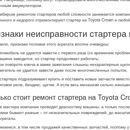
енным аккумулятором.
ибирске ремонтом стартеров любой сложности занимается компан
енного и недорого отремонтируют стартер на Toyota Crown и любой
знаки неисправности стартера 
вило, признаки поломки этого агрегата вполне очевидны:
втомобиль не удается завести с первого раза (со временем пробле
ашина заводится, но стартер продолжает работать;
ри повороте ключа в замке зажигания слышны нехарактерные щелчк
вигатель не удается завести даже после многочисленных попыток.
стартера подразумевает купить и поставить новые запчасти вместо 
тяговое реле, бендикс, щетки. А если весь механизм сильно изноше
ько стоит ремонт стартера на Toyota C
е мастера компании проводят диагностику машины, а только после 
омки бывают разные – от незначительных повреждений, до масшта
агрегаты.
маемся, в том числе продажей качественных запчастей, поэтому у