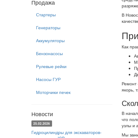
Продажа
разряж
Стартеры
В Новос
качеств
Генераторы
При
Аккумуляторы
Как пра
Бензонасосы
А
М
Рулевые рейки
П
Д
Насосы ГУР
Ремонт 
якорь, 
Моторчики печек
Скол
Новости
В начал
что пол
25.02.2026
узлы и 
Гидроцилиндры для экскаваторов-
Мы зани