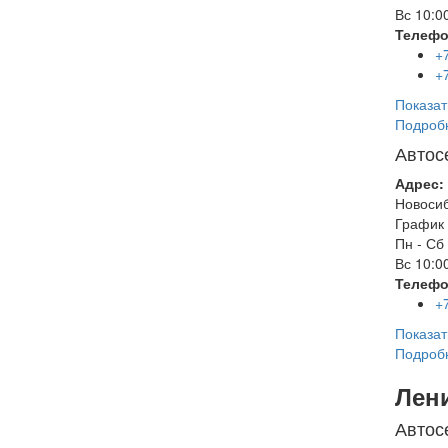
Вс
10:00
Телефо
+
+
Показат
Подроб
Автос
Адрес:
Новоси
График 
Пн - Сб
Вс
10:00
Телефо
+
Показат
Подроб
Лен
Автос