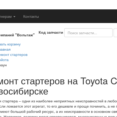
тнерам
Контакты
Код запчасти
омпаний "Вольтаж"
ать корзину
лавная
емонт стартеров
ойота
раун
монт стартеров на Toyota 
восибирске
 стартера – одни из наиболее неприятных неисправностей в любом
если ломается этот агрегат, то его дешевле и проще починить, а не 
меют большой рабочий ресурс, а их неисправности в основном св
а. Например, поломку могут спровоцировать многочисленные попы