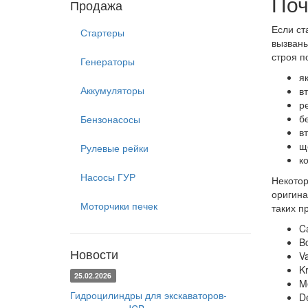
Поч
Продажа
Если ст
Стартеры
вызваны
строя п
Генераторы
я
Аккумуляторы
в
р
б
Бензонасосы
вт
щ
Рулевые рейки
к
Насосы ГУР
Некотор
оригина
Моторчики печек
таких п
C
B
Новости
Va
Kr
25.02.2026
M
Гидроцилиндры для экскаваторов-
D