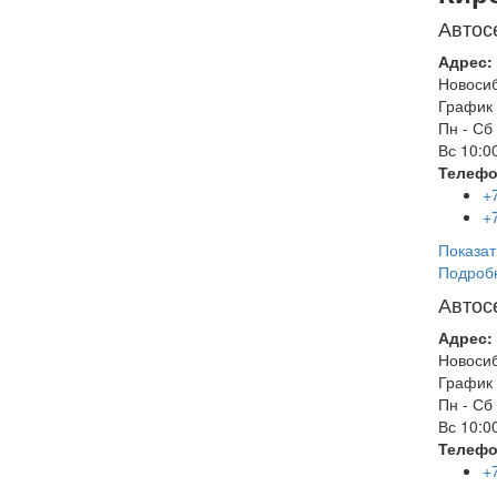
Автос
Адрес:
Новоси
График 
Пн - Сб
Вс
10:00
Телефо
+
+
Показат
Подроб
Автос
Адрес:
Новоси
График 
Пн - Сб
Вс
10:00
Телефо
+