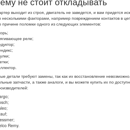
ему не стоит откладывать
артер выходит из строя, двигатель не заведется, и вам придется и
 несколькими факторами, например повреждением контактов в цепи
о причине поломки одного из следующих элементов:
корь;
тягивающее реле;
едуктор;
ендикс;
улки;
етки;
оллектор.
ые детали требуют замены, так как их восстановление невозможно.
льные запчасти, а также аналоги, и вы можете купить их по досту
роизводителей:
argo;
osch;
leo;
auf;
essmer;
elco Remy.