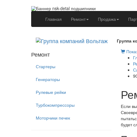
(current)
Главная
Ремонт
Продажа
Пар
Группа к
Показ
Ремонт
Г
Р
Стартеры
С
9
Генераторы
Ре
Рулевые рейки
Турбокомпрессоры
Если вы
Своевре
Моторчики печек
пытатьс
будет с