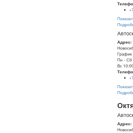
Телефо
+
Показат
Подроб
Автос
Адрес:
Новоси
График 
Пн - Сб
Вс
10:00
Телефо
+
Показат
Подроб
Окт
Автос
Адрес:
Новоси