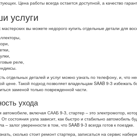
тующих. Цена работы всегда остается доступной, а качество гаран
и услуги
 мастерских вы можете недорого купить отдельные детали для восс
оллекторы,
кори,
етки,
улки,
яговые реле,
ендиксы.
ть отдельных деталей и услуг можно узнать по телефону, и, что н
ой цене. Такой подход позволяет владельцам SAAB 9-3 избежать бо
иться заменой только поврежденной части.
ость ухода
 автомобиле, включая СААБ 9-3, стартер – это электромотор, кото
. От состояния узла зависит, как быстро и стабильно автомобиль б
ла – залог уверенности в том, что SAAB 9-3 всегда готов к поездке.
знать, сколько стоит ремонт стартера, записаться на сервис набер