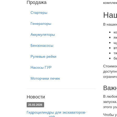
Продажа
комплек
Наш
Стартеры
Генераторы
В наших
к
Аккумуляторы
я
щ
Бензонасосы
вт
т
Рулевые рейки
б
Стоимос
Насосы ГУР
доступн
огранич
Моторчики печек
Важн
Новости
В любом
запуска
25.02.2026
этого уз
Гидроцилиндры для экскаваторов-
Чтобы у