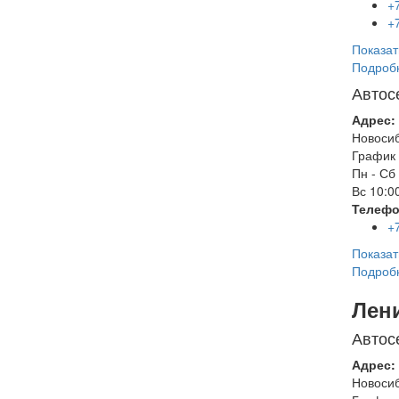
+
+
Показат
Подроб
Автос
Адрес:
Новоси
График 
Пн - Сб
Вс
10:00
Телефо
+
Показат
Подроб
Лен
Автос
Адрес:
Новоси