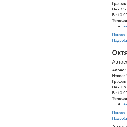
График 
Пн - Сб
Вс
10:00
Телефо
+
Показат
Подроб
Окт
Автос
Адрес:
Новоси
График 
Пн - Сб
Вс
10:00
Телефо
+
Показат
Подроб
Автос