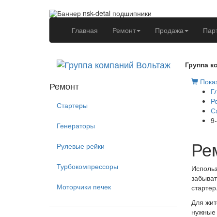
(current)
Главная
Ремонт
Продажа
Пар
Группа к
Показ
Ремонт
Г
Р
Стартеры
С
9
Генераторы
Ре
Рулевые рейки
Турбокомпрессоры
Использ
забыват
Моторчики печек
стартер
Для жит
нужные 