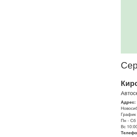
Сер
Кир
Автос
Адрес:
Новоси
График 
Пн - Сб
Вс
10:00
Телефо