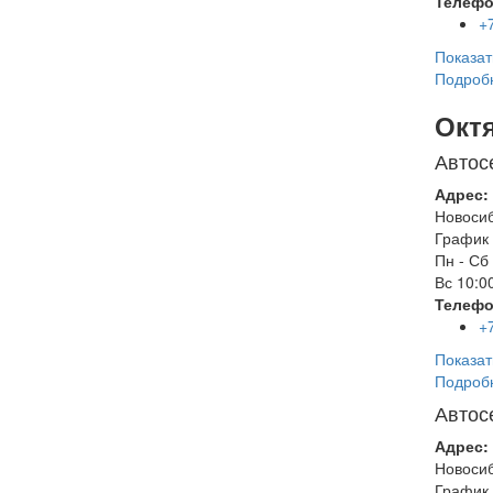
Телефо
+
Показат
Подроб
Окт
Автос
Адрес:
Новоси
График 
Пн - Сб
Вс
10:00
Телефо
+
Показат
Подроб
Автос
Адрес:
Новоси
График 