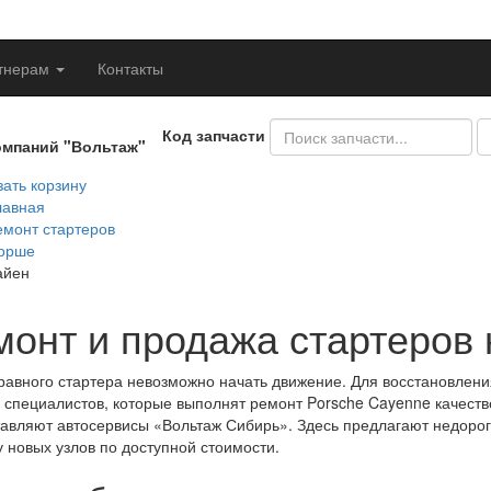
тнерам
Контакты
Код запчасти
омпаний "Вольтаж"
ать корзину
лавная
емонт стартеров
орше
айен
монт и продажа стартеров 
равного стартера невозможно начать движение. Для восстановлен
специалистов, которые выполнят ремонт Porsche Cayenne качестве
авляют автосервисы «Вольтаж Сибирь». Здесь предлагают недорого
 новых узлов по доступной стоимости.