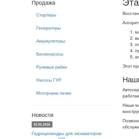
Эта
Продажа
Восстан
Стартеры
Алгорит
Генераторы
м
в
Аккумуляторы
о
п
Бензонасосы
а
Этот пр
Рулевые рейки
Наши
Насосы ГУР
Автосер
Моторчики печек
работае
Наши ма
констру
Новости
Позвон
25.02.2026
обслужи
Гидроцилиндры для экскаваторов-