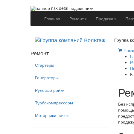
(current)
Главная
Ремонт
Продажа
Пар
Группа к
Показ
Ремонт
Г
Р
Стартеры
П
К
Генераторы
Ре
Рулевые рейки
Турбокомпрессоры
Без исп
помощь 
Моторчики печек
предост
продажу