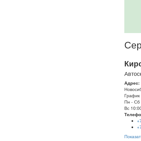
Сер
Кир
Автос
Адрес:
Новоси
График 
Пн - Сб
Вс
10:00
Телефо
+
+
Показат