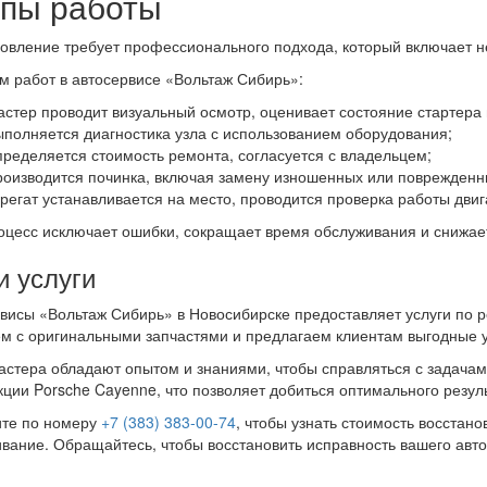
пы работы
овление требует профессионального подхода, который включает н
м работ в автосервисе «Вольтаж Сибирь»:
астер проводит визуальный осмотр, оценивает состояние стартера 
ыполняется диагностика узла с использованием оборудования;
пределяется стоимость ремонта, согласуется с владельцем;
роизводится починка, включая замену изношенных или поврежденн
грегат устанавливается на место, проводится проверка работы двиг
оцесс исключает ошибки, сокращает время обслуживания и снижае
 услуги
висы «Вольтаж Сибирь» в Новосибирске предоставляет услуги по 
м с оригинальными запчастями и предлагаем клиентам выгодные ус
стера обладают опытом и знаниями, чтобы справляться с задачам
кции Porsche Cayenne, что позволяет добиться оптимального резуль
ите по номеру
+7 (383) 383-00-74
, чтобы узнать стоимость восстан
вание. Обращайтесь, чтобы восстановить исправность вашего авто