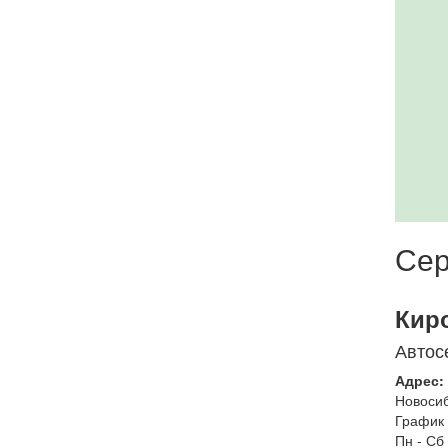
Сер
Кир
Автос
Адрес:
Новоси
График 
Пн - Сб