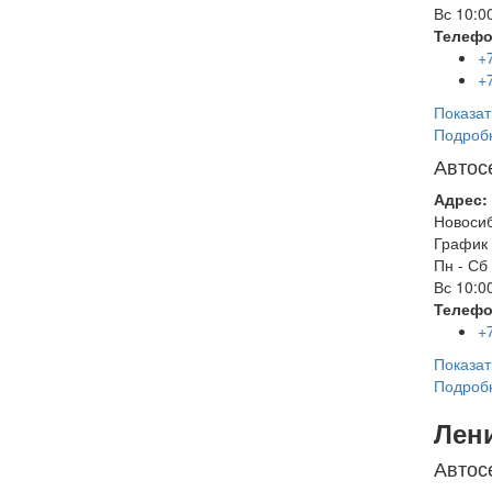
Вс
10:00
Телефо
+
+
Показат
Подроб
Автос
Адрес:
Новоси
График 
Пн - Сб
Вс
10:00
Телефо
+
Показат
Подроб
Лен
Автос