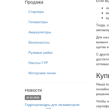
Если во
Продажа
ля
Стартеры
м
щ
Генераторы
Тогда, 
автовла
Аккумуляторы
Для нач
момент 
Бензонасосы
щетки и
Рулевые рейки
С друго
достато
Насосы ГУР
оптимал
Куп
Моторчики печек
Наша ко
онлайно
Новости
решени
25.02.2026
Чтобы н
Гидроцилиндры для экскаваторов-
сертифи