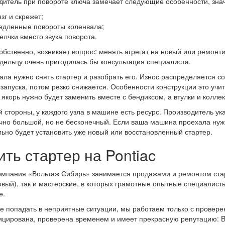
дитель при повороте ключа замечает следующие особенности, знач
зг и скрежет;
едленные повороты коленвала;
елчки вместо звука поворота.
собственно, возникает вопрос: менять агрегат на новый или ремон
дельцу очень пригодилась бы консультация специалиста.
ала нужно снять стартер и разобрать его. Износ распределяется со
запуска, потом резко снижается. Особенности конструкции это учи
 якорь нужно будет заменить вместе с бендиксом, а втулки и колле
й стороны, у каждого узла в машине есть ресурс. Производитель ука
чно большой, но не бесконечный. Если ваша машина проехала нужн
ьно будет установить уже новый или восстановленный стартер.
ить стартер на Pontiac
мпания «Вольтаж Сибирь» занимается продажами и ремонтом стар
вый), так и мастерские, в которых грамотные опытные специалисты
е.
е попадать в неприятные ситуации, мы работаем только с прове
цирована, проверена временем и имеет прекрасную репутацию: Bo