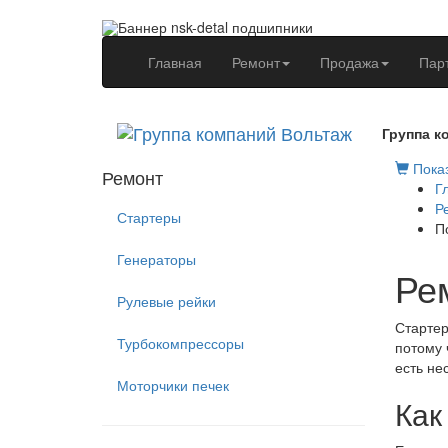
(current)
Главная
Ремонт
Продажа
Пар
Группа к
Показ
Ремонт
Г
Р
Стартеры
П
Генераторы
Ре
Рулевые рейки
Стартер
Турбокомпрессоры
потому 
есть не
Моторчики печек
Как