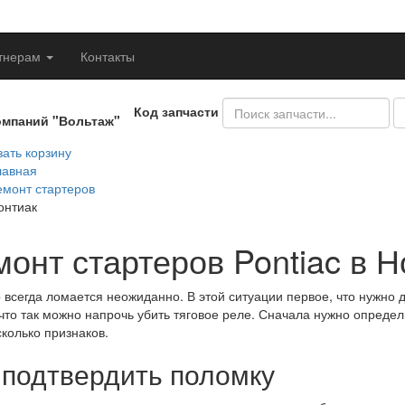
тнерам
Контакты
Код запчасти
омпаний "Вольтаж"
ать корзину
лавная
емонт стартеров
онтиак
монт стартеров Pontiac в 
 всегда ломается неожиданно. В этой ситуации первое, что нужно 
что так можно напрочь убить тяговое реле. Сначала нужно определ
сколько признаков.
 подтвердить поломку