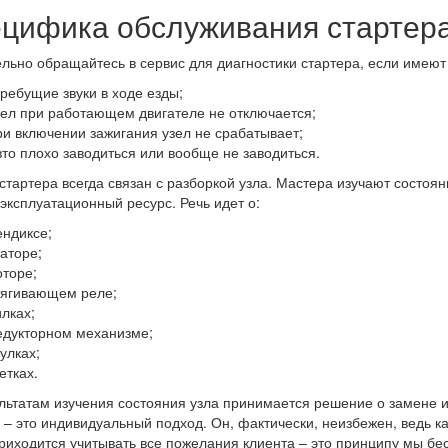
цифика обслуживания стартера
льно обращайтесь в сервис для диагностики стартера, если имеют
кребущие звуки в ходе езды;
зел при работающем двигателе не отключается;
ри включении зажигания узел не срабатывает;
вто плохо заводиться или вообще не заводиться.
стартера всегда связан с разборкой узла. Мастера изучают состоян
 эксплуатационный ресурс. Речь идет о:
ендиксе;
таторе;
оторе;
тягивающем реле;
илках;
едукторном механизме;
улках;
етках.
льтатам изучения состояния узла принимается решение о замене 
 – это индивидуальный подход. Он, фактически, неизбежен, ведь к
риходится учитывать все пожелания клиента – это принципу мы б