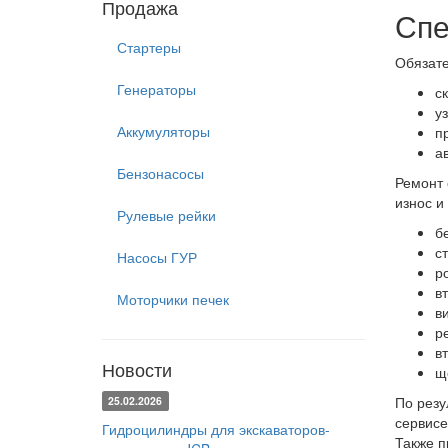
Продажа
Спе
Стартеры
Обязате
Генераторы
с
у
Аккумуляторы
п
а
Бензонасосы
Ремонт 
износ и
Рулевые рейки
б
с
Насосы ГУР
р
в
Моторчики печек
в
р
вт
Новости
щ
По резу
25.02.2026
сервисе
Гидроцилиндры для экскаваторов-
Также п