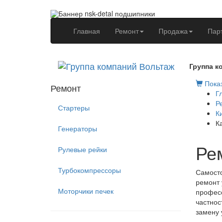
(current)
Главная
Ремонт
Продажа
Пар
Группа к
Показ
Ремонт
Г
Р
Стартеры
К
К
Генераторы
Рем
Рулевые рейки
Турбокомпрессоры
Самосто
ремонт 
Моторчики печек
професс
частнос
замену 