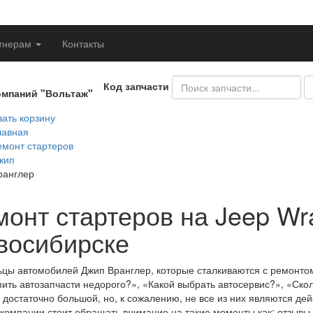
тнерам
Контакты
Код запчасти
омпаний "Вольтаж"
ать корзину
лавная
емонт стартеров
жип
ранглер
онт стартеров на Jeep Wra
восибирске
цы автомобилей Джип Вранглер, которые сталкиваются с ремонтом
пить автозапчасти недорого?», «Какой выбрать автосервис?», «Ск
 достаточно большой, но, к сожалению, не все из них являются д
компании стоит обращать внимание на такие моменты как: отзывы 