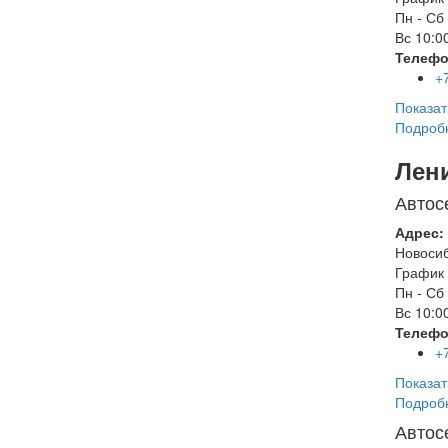
Пн - Сб
Вс
10:00
Телефо
+
Показат
Подроб
Лен
Автос
Адрес:
Новоси
График 
Пн - Сб
Вс
10:00
Телефо
+
Показат
Подроб
Автос