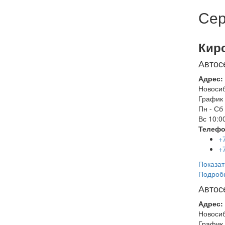
Сер
Кир
Автос
Адрес:
Новоси
График 
Пн - Сб
Вс
10:00
Телефо
+
+
Показат
Подроб
Автос
Адрес:
Новоси
График 