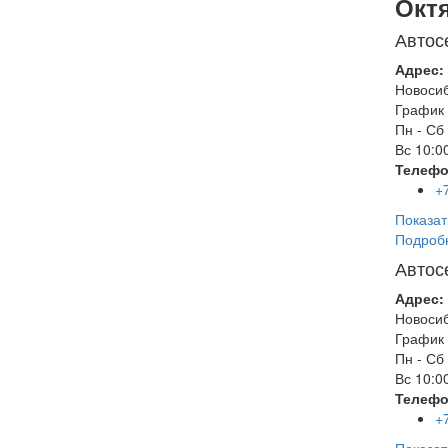
Окт
Автос
Адрес:
Новоси
График 
Пн - Сб
Вс
10:00
Телефо
+
Показат
Подроб
Автос
Адрес:
Новоси
График 
Пн - Сб
Вс
10:00
Телефо
+