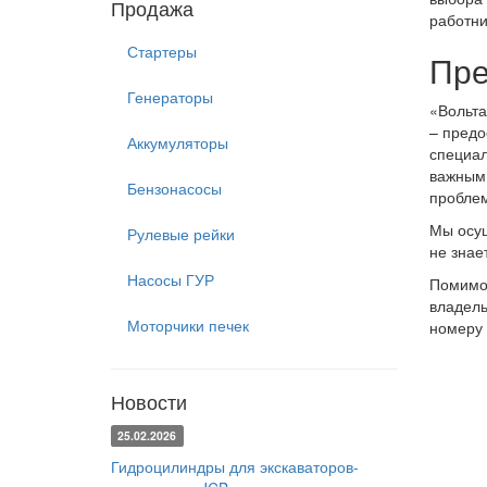
Продажа
работни
Стартеры
Пре
Генераторы
«Вольта
– предо
Аккумуляторы
специал
важным 
Бензонасосы
пробле
Мы осущ
Рулевые рейки
не знае
Насосы ГУР
Помимо 
владель
Моторчики печек
номеру
Новости
25.02.2026
Гидроцилиндры для экскаваторов-