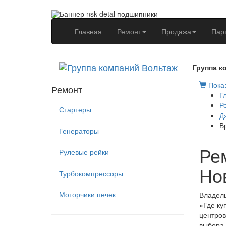
(current)
Главная
Ремонт
Продажа
Пар
Группа к
Показ
Ремонт
Г
Р
Стартеры
Д
В
Генераторы
Рем
Рулевые рейки
Но
Турбокомпрессоры
Моторчики печек
Владель
«Где ку
центров
выбора 