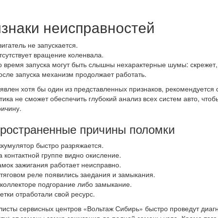
знаки неисправностей
вигатель не запускается.
тсутствует вращение коленвала.
о время запуска могут быть слышны нехарактерные шумы: скрежет,
осле запуска механизм продолжает работать.
явлен хотя бы один из представленных признаков, рекомендуется 
тика не сможет обеспечить глубокий анализ всех систем авто, чтоб
ичину.
ространенные причины поломки
ккумулятор быстро разряжается.
а контактной группе видно окисление.
амок зажигания работает неисправно.
 тяговом реле появились заедания и замыкания.
 коллекторе подгорание либо замыкание.
етки отработали свой ресурс.
исты сервисных центров «Вольтаж Сибирь» быстро проведут диагн