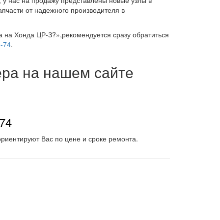
, у нас на продажу представлены новые узлы в
апчасти от надежного производителя в
а на Хонда ЦР-З?»,рекомендуется сразу обратиться
0-74
.
ера на нашем сайте
-74
риентируют Вас по цене и сроке ремонта.