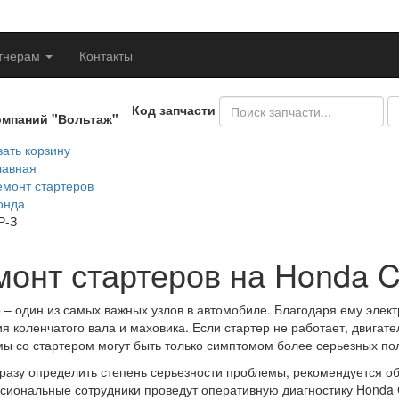
тнерам
Контакты
Код запчасти
омпаний "Вольтаж"
ать корзину
лавная
емонт стартеров
онда
Р-З
монт стартеров на Honda 
 – один из самых важных узлов в автомобиле. Благодаря ему элект
я коленчатого вала и маховика. Если стартер не работает, двигател
ы со стартером могут быть только симптомом более серьезных по
разу определить степень серьезности проблемы, рекомендуется об
иональные сотрудники проведут оперативную диагностику Honda 