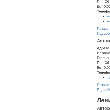
Пн - Сб
Вс
10:00
Телефо
+
+
Показат
Подроб
Автос
Адрес:
Новоси
График 
Пн - Сб
Вс
10:00
Телефо
+
Показат
Подроб
Лен
Автос