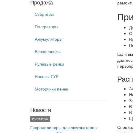
Продажа
ремонт.
При
Стартеры
Генераторы
Д
О
Аккумуляторы
В
П
Бензонасосы
Если вы
диагнос
Рулевые рейки
первопр
Насосы ГУР
Расп
А
Моторчики печек
Н
З
В
Новости
В
Щ
25.02.2026
Специал
Гидроцилиндры для экскаваторов-