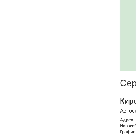
Сер
Кир
Автос
Адрес:
Новоси
График 