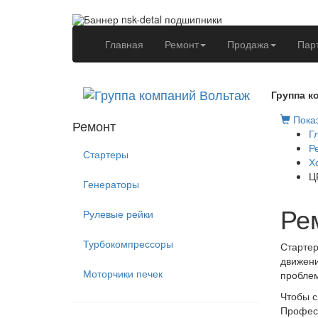
(current)
Главная
Ремонт
Продажа
Пар
Группа к
Показ
Ремонт
Г
Р
Стартеры
Х
Ц
Генераторы
Ре
Рулевые рейки
Турбокомпрессоры
Стартер
движени
Моторчики печек
проблем
Чтобы с
Професс