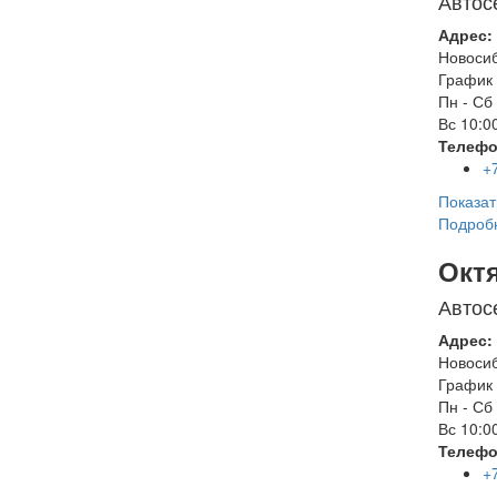
Автос
Адрес:
Новоси
График 
Пн - Сб
Вс
10:00
Телефо
+
Показат
Подроб
Окт
Автос
Адрес:
Новоси
График 
Пн - Сб
Вс
10:00
Телефо
+