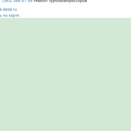
7 (383) 388-51-58
Ремонт турбокомпрессоров
-detal.ru
ь на карте