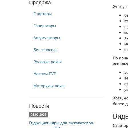
Продажа
Этот уз
Стартеры
б
в
Генераторы
щ
к
Аккумуляторы
я
м
вт
Бензонасосы
По прин
Рулевые рейки
использ
э
Насосы ГУР
в
с
Моторчики печек
у
Хотя, е
более д
Новости
Виды
25.02.2026
Гидроцилиндры для экскаваторов-
Стартер