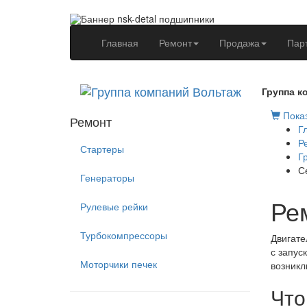
(current)
Главная
Ремонт
Продажа
Пар
Группа к
Показ
Ремонт
Г
Р
Стартеры
Г
С
Генераторы
Рем
Рулевые рейки
Турбокомпрессоры
Двигате
с запус
Моторчики печек
возникл
Что