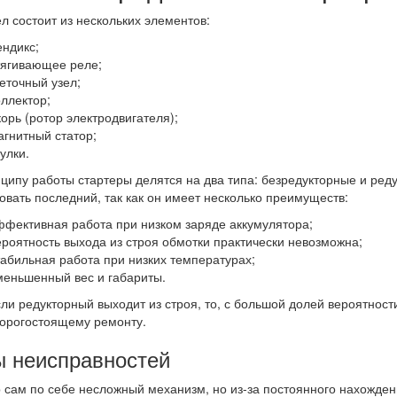
ел состоит из нескольких элементов:
ендикс;
тягивающее реле;
еточный узел;
оллектор;
корь (ротор электродвигателя);
агнитный статор;
улки.
ципу работы стартеры делятся на два типа: безредукторные и ред
овать последний, так как он имеет несколько преимуществ:
ффективная работа при низком заряде аккумулятора;
ероятность выхода из строя обмотки практически невозможна;
табильная работа при низких температурах;
меньшенный вес и габариты.
сли редукторный выходит из строя, то, с большой долей вероятност
орогостоящему ремонту.
 неисправностей
 сам по себе несложный механизм, но из-за постоянного нахождени