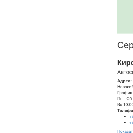
Сер
Кир
Автос
Адрес:
Новоси
График 
Пн - Сб
Вс
10:00
Телефо
+
+
Показат