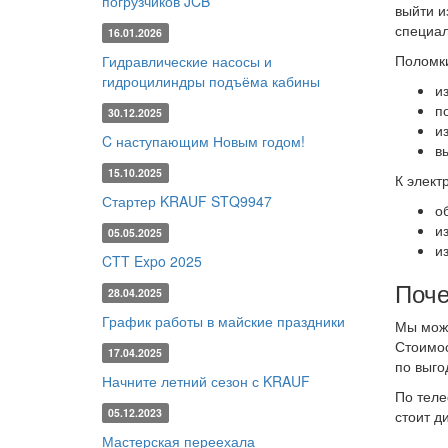
погрузчиков JCB
выйти и
специал
16.01.2026
Поломки
Гидравлические насосы и
гидроцилиндры подъёма кабины
и
п
30.12.2025
и
C наступающим Новым годом!
в
15.10.2025
К элект
Стартер KRAUF STQ9947
о
и
05.05.2025
и
CTT Expo 2025
Поче
28.04.2025
График работы в майские праздники
Мы може
Стоимос
17.04.2025
по выго
Начните летний сезон с KRAUF
По тел
05.12.2023
стоит д
Мастерская переехала