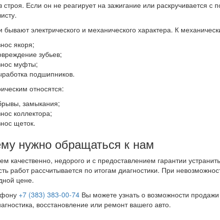
з строя. Если он не реагирует на зажигание или раскручивается с 
исту.
 бывают электрического и механического характера. К механическ
знос якоря;
овреждение зубьев;
знос муфты;
ыработка подшипников.
рическим относятся:
брывы, замыкания;
знос коллектора;
знос щеток.
му нужно обращаться к нам
м качественно, недорого и с предоставлением гарантии устранить
ть работ рассчитывается по итогам диагностики. При невозможност
дной цене.
ефону
+7 (383) 383-00-74
Вы можете узнать о возможности продажи 
иагностика, восстановление или ремонт вашего авто.