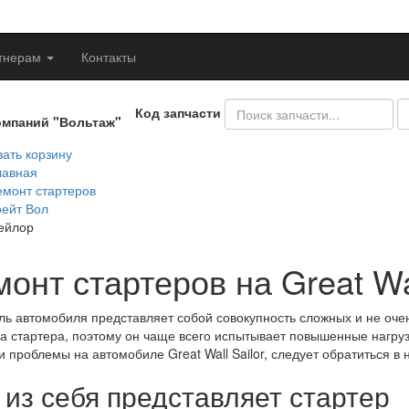
тнерам
Контакты
Код запчасти
омпаний "Вольтаж"
ать корзину
лавная
емонт стартеров
рейт Вол
ейлор
онт стартеров на Great Wal
ль автомобиля представляет собой совокупность сложных и не очен
ка стартера, поэтому он чаще всего испытывает повышенные нагруз
и проблемы на автомобиле Great Wall Sailor, следует обратиться в
 из себя представляет стартер