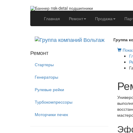
(current)
Главная
Ремонт
Продажа
Пар
Группа к
Показ
Ремонт
Г
Р
Стартеры
Г
Генераторы
Ре
Рулевые рейки
Универс
Турбокомпрессоры
выполня
восстан
Моторчики печек
мастерс
Эфф