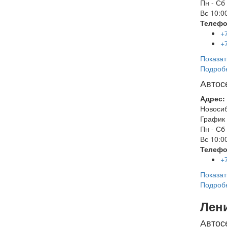
Пн - Сб
Вс
10:00
Телефо
+
+
Показат
Подроб
Автос
Адрес:
Новоси
График 
Пн - Сб
Вс
10:00
Телефо
+
Показат
Подроб
Лен
Автос