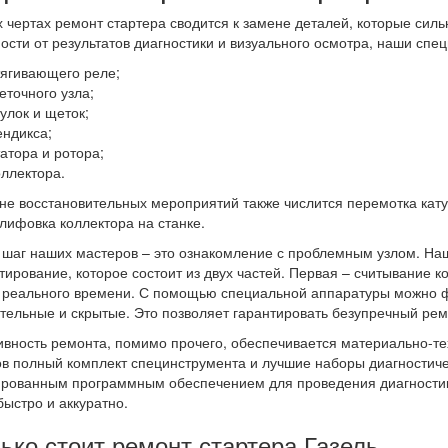
 чертах ремонт стартера сводится к замене деталей, которые сил
ости от результатов диагностики и визуального осмотра, наши сп
тягивающего реле;
еточного узла;
тулок и щеток;
ендикса;
татора и ротора;
оллектора.
не восстановительных мероприятий также числится перемотка кату
лифовка коллектора на станке.
шаг наших мастеров – это ознакомление с проблемным узлом. Н
тирование, которое состоит из двух частей. Первая – считывание к
реального времени. С помощью специальной аппаратуры можно ф
тельные и скрытые. Это позволяет гарантировать безупречный рем
вность ремонта, помимо прочего, обеспечивается материально-те
в полный комплект специнструмента и лучшие наборы диагностиче
рованным программным обеспечением для проведения диагностики
быстро и аккуратно.
ько стоит ремонт стартера Газель