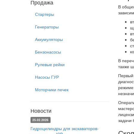
Продажа
В общих
зависим
Стартеры
в
Генераторы
щ
в
Аккумуляторы
б
с
к
Бензонасосы
В переч
Рулевые рейки
также ш
Первый 
Насосы ГУР
диагнос
режиме 
Моторчики печек
незначи
Операти
мастеро
Новости
лицензи
задачи 
25.02.2026
Гидроцилиндры для экскаваторов-
Скол