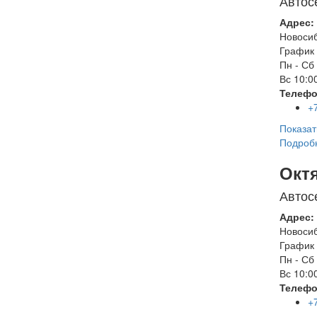
Автос
Адрес:
Новоси
График 
Пн - Сб
Вс
10:00
Телефо
+
Показат
Подроб
Окт
Автос
Адрес:
Новоси
График 
Пн - Сб
Вс
10:00
Телефо
+