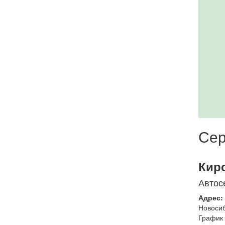
Сер
Кир
Автос
Адрес:
Новоси
График 