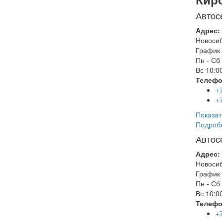
Автос
Адрес:
Новоси
График 
Пн - Сб
Вс
10:00
Телефо
+
+
Показат
Подроб
Автос
Адрес:
Новоси
График 
Пн - Сб
Вс
10:00
Телефо
+