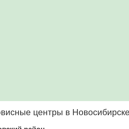
висные центры в Новосибирск
овский район