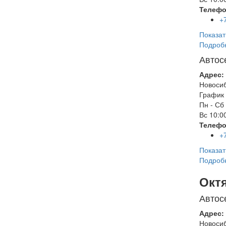
Телефо
+
Показат
Подроб
Автос
Адрес:
Новоси
График 
Пн - Сб
Вс
10:00
Телефо
+
Показат
Подроб
Окт
Автос
Адрес:
Новоси