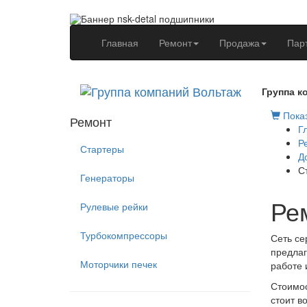
(current)
Главная
Ремонт
Продажа
Пар
Группа к
Показ
Ремонт
Г
Р
Стартеры
Д
С
Генераторы
Рем
Рулевые рейки
Турбокомпрессоры
Сеть се
предлаг
Моторчики печек
работе 
Стоимос
стоит в