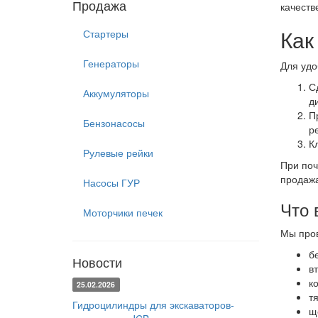
Продажа
качеств
Как
Стартеры
Генераторы
Для удо
С
Аккумуляторы
д
П
Бензонасосы
р
К
Рулевые рейки
При поч
продажа
Насосы ГУР
Что 
Моторчики печек
Мы пров
б
Новости
вт
к
25.02.2026
т
Гидроцилиндры для экскаваторов-
щ