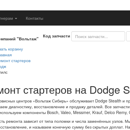
тнерам
Контакты
Код запчасти
омпаний "Вольтаж"
ать корзину
лавная
емонт стартеров
одж
тилс
онт стартеров на Dodge St
рвисных центров «Вольтаж Сибирь» обслуживает Dodge Stealth и п
аем диагностику, восстановление и продажу деталей. Все запчасти
используем компоненты Bosch, Valeo, Messmer, Krauf, Delco Remy, 
ть ремонта зависит от типа поломки и числа заменённых узлов. М
осстановление, и называем конечную сумму без скрытых доплат. 