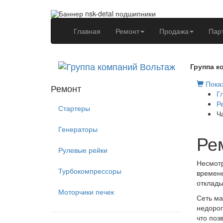
(current)
Главная
Ремонт
Продажа
Пар
Группа к
Показ
Ремонт
Г
Р
Стартеры
Ч
Генераторы
Ре
Рулевые рейки
Несмотр
Турбокомпрессоры
времене
отклады
Моторчики печек
Сеть ма
недорог
что поз