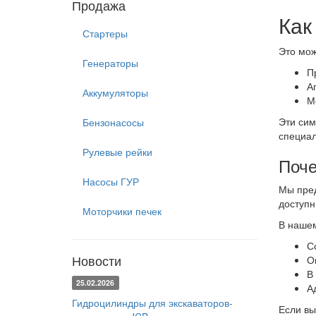
Продажа
Как
Стартеры
Это мож
Генераторы
П
А
Аккумуляторы
М
Эти сим
Бензонасосы
специал
Рулевые рейки
Поче
Насосы ГУР
Мы пред
доступн
Моторчики печек
В нашем
С
Новости
О
В
25.02.2026
А
Гидроцилиндры для экскаваторов-
Если вы