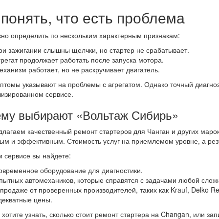
 понять, что есть проблема
но определить по нескольким характерным признакам:
ри зажигании слышны щелчки, но стартер не срабатывает.
грегат продолжает работать после запуска мотора.
еханизм работает, но не раскручивает двигатель.
птомы указывают на проблемы с агрегатом. Однако точный диагноз
изированном сервисе.
му выбирают «Вольтаж Сибирь»
лагаем качественный ремонт стартеров для Чанган и других маро
ым и эффективным. Стоимость услуг на приемлемом уровне, а рез
 сервисе вы найдете:
овременное оборудование для диагностики.
пытных автомехаников, которые справятся с задачами любой сложн
 продаже от проверенных производителей, таких как Krauf, Delko R
декватные цены.
 хотите узнать, сколько стоит ремонт стартера на Changan, или за