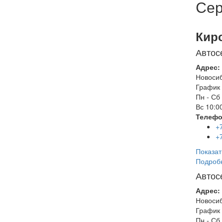
Сер
Кир
Автос
Адрес:
Новоси
График 
Пн - Сб
Вс
10:00
Телефо
+
+
Показат
Подроб
Автос
Адрес:
Новоси
График 
Пн - Сб