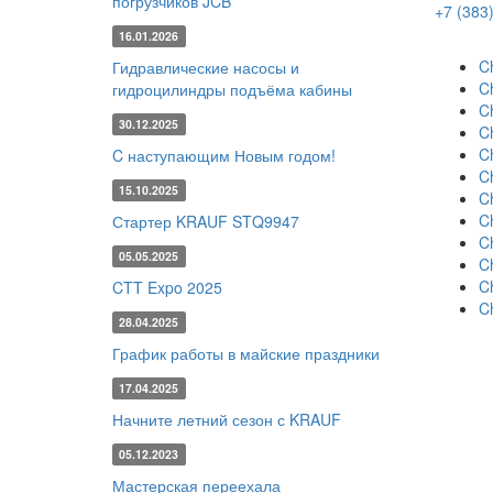
погрузчиков JCB
+7 (383
16.01.2026
C
Гидравлические насосы и
C
гидроцилиндры подъёма кабины
C
30.12.2025
C
C
C наступающим Новым годом!
C
15.10.2025
C
C
Стартер KRAUF STQ9947
C
05.05.2025
C
C
CTT Expo 2025
C
28.04.2025
График работы в майские праздники
17.04.2025
Начните летний сезон с KRAUF
05.12.2023
Мастерская переехала