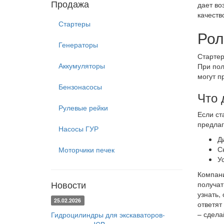
Продажа
дает во
качеств
Стартеры
Рол
Генераторы
Стартер
Аккумуляторы
При пол
могут п
Бензонасосы
Что 
Рулевые рейки
Если ст
предлаг
Насосы ГУР
Д
С
Моторчики печек
У
Компани
Новости
получат
узнать,
25.02.2026
ответят
– сдела
Гидроцилиндры для экскаваторов-