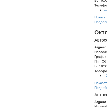
Вс
10:00
Телефо
+
Показат
Подроб
Окт
Автос
Адрес:
Новоси
График 
Пн - Сб
Вс
10:00
Телефо
+
Показат
Подроб
Автос
Адрес:
Новоси