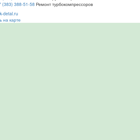
7 (383) 388-51-58
Ремонт турбокомпрессоров
-detal.ru
ь на карте