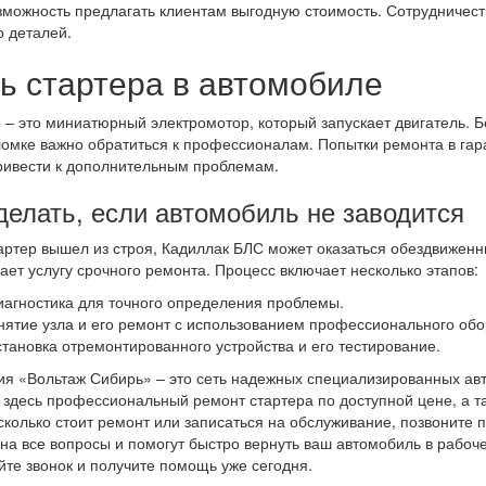
зможность предлагать клиентам выгодную стоимость. Сотрудничес
о деталей.
ь стартера в автомобиле
 – это миниатюрный электромотор, который запускает двигатель. Бе
омке важно обратиться к профессионалам. Попытки ремонта в гара
ривести к дополнительным проблемам.
делать, если автомобиль не заводится
артер вышел из строя, Кадиллак БЛС может оказаться обездвиженн
ает услугу срочного ремонта. Процесс включает несколько этапов:
иагностика для точного определения проблемы.
нятие узла и его ремонт с использованием профессионального обо
становка отремонтированного устройства и его тестирование.
я «Вольтаж Сибирь» – это сеть надежных специализированных авт
 здесь профессиональный ремонт стартера по доступной цене, а та
 сколько стоит ремонт или записаться на обслуживание, позвоните
 на все вопросы и помогут быстро вернуть ваш автомобиль в рабо
йте звонок и получите помощь уже сегодня.