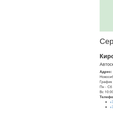
Сер
Кир
Автос
Адрес:
Новоси
График 
Пн - Сб
Вс
10:00
Телефо
+
+