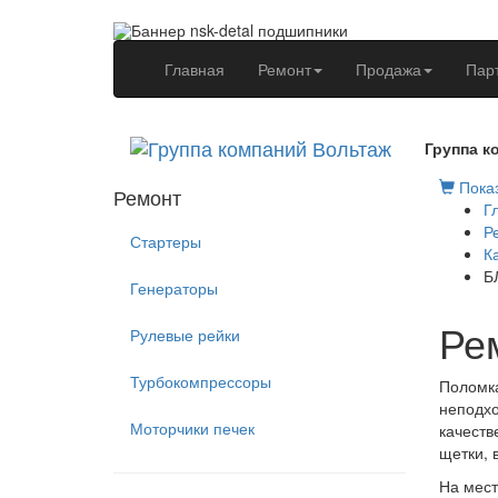
(current)
Главная
Ремонт
Продажа
Пар
Группа к
Показ
Ремонт
Г
Р
Стартеры
К
Б
Генераторы
Ре
Рулевые рейки
Турбокомпрессоры
Поломка
неподхо
Моторчики печек
качеств
щетки, 
На мест