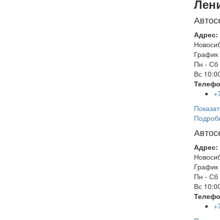
Лен
Автос
Адрес:
Новоси
График 
Пн - Сб
Вс
10:00
Телефо
+
Показат
Подроб
Автос
Адрес:
Новоси
График 
Пн - Сб
Вс
10:00
Телефо
+