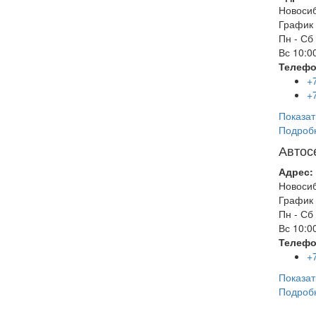
Новоси
График 
Пн - Сб
Вс
10:00
Телефо
+
+
Показат
Подроб
Автос
Адрес:
Новоси
График 
Пн - Сб
Вс
10:00
Телефо
+
Показат
Подроб