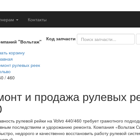
тнерам
Контакты
Код запчасти
омпаний "Вольтаж"
ать корзину
лавная
емонт рулевых реек
ольво
0 / 460
онт и продажа рулевых рее
0
вность рулевой рейки на Volvo 440/460 требует грамотного подхо
ивным последствиям и удорожанию ремонта. Компания «Вольтаж Си
ыстро, недорого и качественно восстановить работу рулевой сист
 новый.