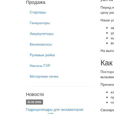
Продажа
Перед н
Стартеры
цену ре
Наши ус
Генераторы
з
у
Аккумуляторы
ш
в
Бензонасосы
На выпо
Рулевые рейки
Как
Насосы ГУР
Посторо
Моторчики печек
вызывает
Причин
е
Новости
п
п
25.02.2026
Гидроцилиндры для экскаваторов-
Своевре