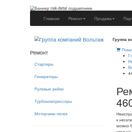
(current)
Главная
Ремонт
Продажа
Пар
Группа к
Показ
Ремонт
Г
Р
Стартеры
В
44
Генераторы
Рем
Рулевые рейки
46
Турбокомпрессоры
Моторчики печек
Неиспра
к негат
можно б
узел на