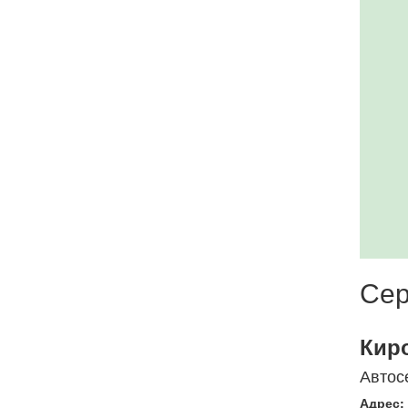
Сер
Кир
Автос
Адрес: