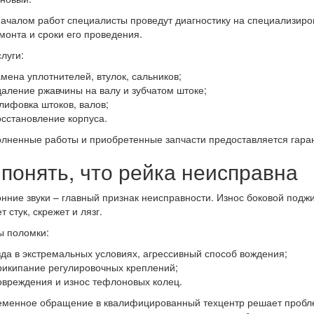
ачалом работ специалисты проведут диагностику на специализиро
монта и сроки его проведения.
луги:
амена уплотнителей, втулок, сальников;
даление ржавчины на валу и зубчатом штоке;
лифовка штоков, валов;
осстановление корпуса.
лненные работы и приобретенные запчасти предоставляется гаран
 понять, что рейка неисправна
нние звуки – главный признак неисправности. Износ боковой подж
 стук, скрежет и лязг.
ы поломки:
зда в экстремальных условиях, агрессивный способ вождения;
рикипание регулировочных креплений;
овреждения и износ тефлоновых колец.
менное обращение в квалифицированный техцентр решает пробле