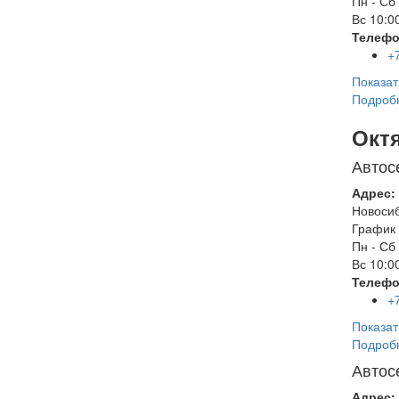
Пн - Сб
Вс
10:00
Телефо
+
Показат
Подроб
Окт
Автос
Адрес:
Новоси
График 
Пн - Сб
Вс
10:00
Телефо
+
Показат
Подроб
Автос
Адрес: