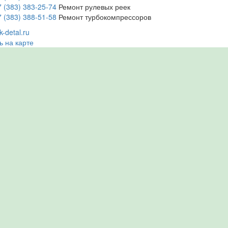
7 (383) 383-25-74
Ремонт рулевых реек
7 (383) 388-51-58
Ремонт турбокомпрессоров
-detal.ru
ь на карте