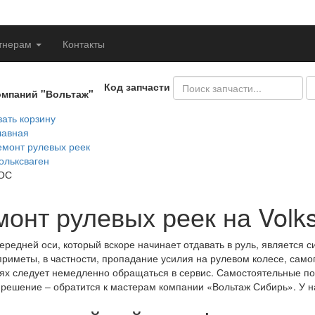
тнерам
Контакты
Код запчасти
омпаний "Вольтаж"
ать корзину
лавная
емонт рулевых реек
ольксваген
ОС
монт рулевых реек на Volk
передней оси, который вскоре начинает отдавать в руль, является
приметы, в частности, пропадание усилия на рулевом колесе, само
ях следует немедленно обращаться в сервис. Самостоятельные по
решение – обратится к мастерам компании «Вольтаж Сибирь». У на