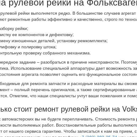
а рулевой рейки на Фольксваг
рулевой рейки выполняется редко. В большинстве случаев агрега
ют ремонтные работы эффективно и качественно, строго по техно
азборку рейки;
чистку ее компонентов и дефектовку;
амену изношенных деталей, установку ремкомплекта;
лифовку и полировку штока;
онтрольную проверку собранного механизма.
ередное задание – разобраться в причине неисправности. Поэтом
тика. Использование специальной аппаратуры дает возможность за
состояния агрегата позволяет оценить его функциональное состоя
бходимые для ремонта запчасти и расходные материалы вы сможе
мент – полный перечень оригиналов, а также сертифицированные 
тся. Отметим, что наши специалисты учтут ваши пожелания и помо
ько стоит ремонт рулевой рейки на Vol
 автомастерских вы не будете переплачивать. Стоимость ремонта р
кости выполняемых работ. Восстановительные работы выполняются
т от нашего сервиса гарантию. Чтобы записаться к нам на прием,