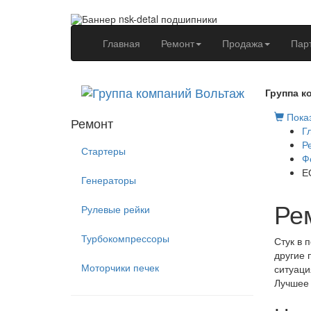
(current)
Главная
Ремонт
Продажа
Пар
Группа к
Показ
Ремонт
Г
Р
Стартеры
Ф
Е
Генераторы
Ре
Рулевые рейки
Турбокомпрессоры
Стук в 
другие 
Моторчики печек
ситуаци
Лучшее 