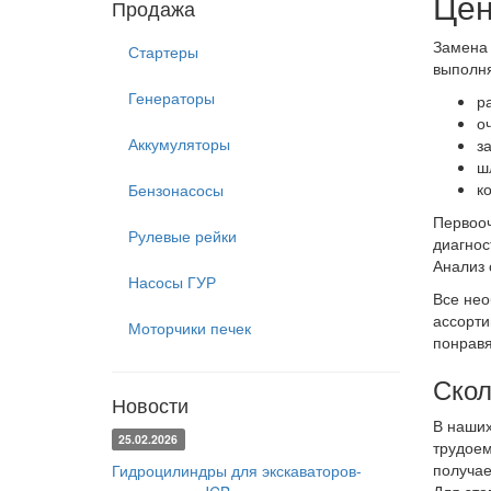
Цен
Продажа
Замена 
Стартеры
выполня
Генераторы
р
о
Аккумуляторы
з
ш
к
Бензонасосы
Первооч
Рулевые рейки
диагнос
Анализ 
Насосы ГУР
Все нео
ассорти
Моторчики печек
понравя
Скол
Новости
В наших
25.02.2026
трудоем
получае
Гидроцилиндры для экскаваторов-