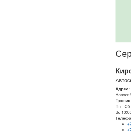
Сер
Кир
Автос
Адрес:
Новоси
График 
Пн - Сб
Вс
10:00
Телефо
+
+