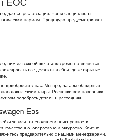
ен ЕОС
т поддается реставрации. Наши специалисты
логическим нормам. Процедура предусматривает:
у одним из важнейших этапов ремонта является
фиксировать все дефекты и сбои, даже скрытые.
ние.
те приобрести у нас. Мы предлагаем обширный
аналоговые экземпляры. Расценки вам наверняка
гут вам подобрать детали и расходники.
kswagen Eos
ейки зависит от сложности неисправности,
 качественно, оперативно и аккуратно. Клиент
 свяжитесь предварительно с нашими менеджерами.