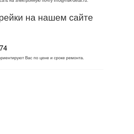
ать на электронную почту info@nsk-detal.ru.
 рейки на нашем сайте
-74
риентируют Вас по цене и сроке ремонта.