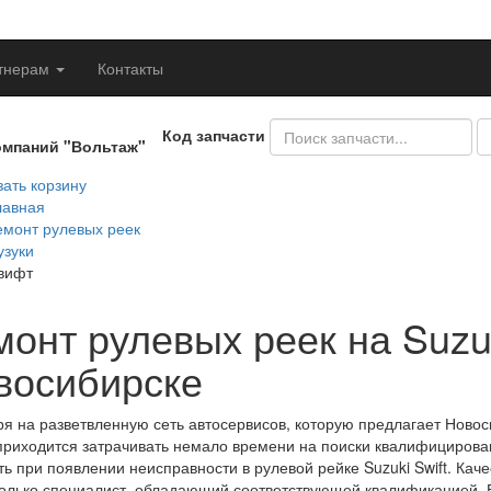
тнерам
Контакты
Код запчасти
омпаний "Вольтаж"
ать корзину
лавная
емонт рулевых реек
узуки
вифт
онт рулевых реек на Suzuk
восибирске
я на разветвленную сеть автосервисов, которую предлагает Новос
приходится затрачивать немало времени на поиски квалифицирован
ть при появлении неисправности в рулевой рейке Suzuki Swift. Кач
олько специалист, обладающий соответствующей квалификацией. 