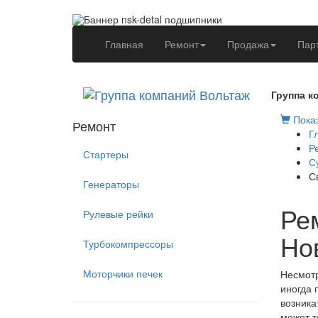
(current)
Главная
Ремонт
Продажа
Пар
Группа к
Показ
Ремонт
Г
Р
Стартеры
С
С
Генераторы
Рем
Рулевые рейки
Но
Турбокомпрессоры
Моторчики печек
Несмотр
иногда 
возника
может т