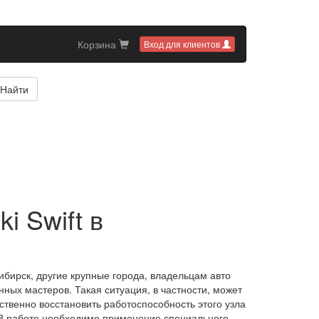
Корзина
Вход для клиентов
Найти
i Swift в
ибирск, другие крупные города, владельцам авто
ных мастеров. Такая ситуация, в частности, может
ественно восстановить работоспособность этого узла
В работе необходимо применение специального