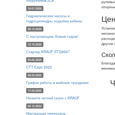
погрузчиков JCB
рулевых
опорные
16.01.2026
Гидравлические насосы и
Цен
гидроцилиндры подъёма кабины
Установ
30.12.2025
механиз
C наступающим Новым годом!
расходо
другом 
15.10.2025
Стартер KRAUF STQ9947
Скол
05.05.2025
Благода
CTT Expo 2025
минимал
28.04.2025
Ч
График работы в майские праздники
17.04.2025
Начните летний сезон с KRAUF
05.12.2023
Мастерская переехала