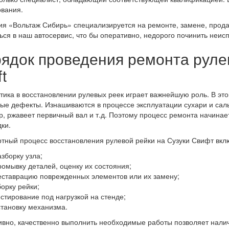
вания.
я «Вольтаж Сибирь» специализируется на ремонте, замене, прода
ься в наш автосервис, что бы оперативно, недорого починить неис
ядок проведения ремонта рулев
t
тика в восстановлении рулевых реек играет важнейшую роль. В эт
ые дефекты. Изнашиваются в процессе эксплуатации сухари и сал
р, ржавеет первичный вал и т.д. Поэтому процесс ремонта начинае
ки.
тный процесс восстановления рулевой рейки на Сузуки Свифт вкл
азборку узла;
ромывку деталей, оценку их состояния;
еставрацию поврежденных элементов или их замену;
борку рейки;
естирование под нагрузкой на стенде;
становку механизма.
вно, качественно выполнить необходимые работы позволяет нали