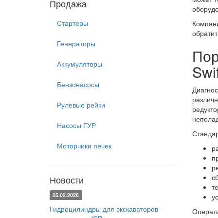
Продажа
оборудо
Стартеры
Компани
обратит
Генераторы
Пор
Аккумуляторы
Swif
Бензонасосы
Диагнос
различн
Рулевые рейки
редукто
неполад
Насосы ГУР
Стандар
Моторчики печек
р
п
р
с
Новости
т
25.02.2026
у
Гидроцилиндры для экскаваторов-
Операти