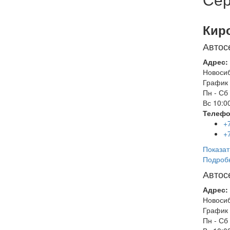
Кир
Автос
Адрес:
Новоси
График 
Пн - Сб
Вс
10:00
Телефо
+
+
Показат
Подроб
Автос
Адрес:
Новоси
График 
Пн - Сб