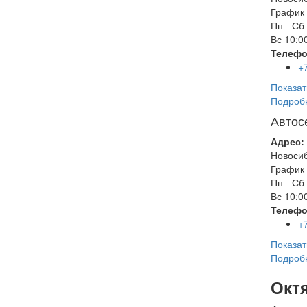
График 
Пн - Сб
Вс
10:00
Телефо
+
Показат
Подроб
Автос
Адрес:
Новоси
График 
Пн - Сб
Вс
10:00
Телефо
+
Показат
Подроб
Окт