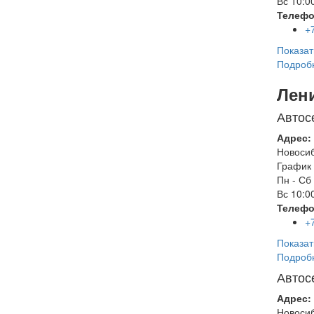
Вс
10:00
Телефо
+
Показат
Подроб
Лен
Автос
Адрес:
Новоси
График 
Пн - Сб
Вс
10:00
Телефо
+
Показат
Подроб
Автос
Адрес:
Новоси