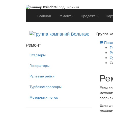
(current)
Главная
Ремонт
Продажа
Пар
Группа к
Показ
Ремонт
Г
Р
Стартеры
С
С
Генераторы
Рем
Рулевые рейки
Турбокомпрессоры
Если сл
механиз
Моторчики печек
авариям
Если вл
механич