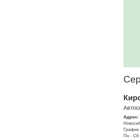
Сер
Кир
Автос
Адрес:
Новоси
График 
Пн - Сб