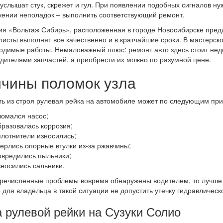
 услышат стук, скрежет и гул. При появлении подобных сигналов ну
ении неполадок – выполнить соответствующий ремонт.
я «Вольтаж Сибирь», расположенная в городе Новосибирске предла
исты выполнят все качественно и в кратчайшие сроки. В мастерс
одимые работы. Немаловажный плюс: ремонт авто здесь стоит нед
дителями запчастей, а приобрести их можно по разумной цене.
чины поломок узла
ь из строя рулевая рейка на автомобиле может по следующим пр
ломался насос;
бразовалась коррозия;
плотнители износились;
терлись опорные втулки из-за ржавчины;
овредились пыльники;
зносились сальники.
речисленные проблемы вовремя обнаружены водителем, то лучше 
 для владельца в такой ситуации не допустить утечку гидравлическ
 рулевой рейки на Сузуки Солио