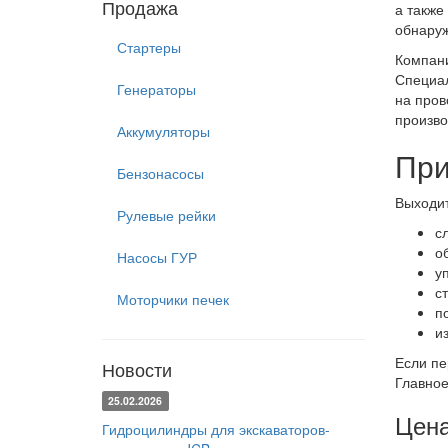
Продажа
а также
обнаруж
Стартеры
Компани
Специал
Генераторы
на пров
произво
Аккумуляторы
При
Бензонасосы
Выходит
Рулевые рейки
с
о
Насосы ГУР
у
с
Моторчики печек
п
и
Если пе
Новости
Главное
25.02.2026
Цена
Гидроцилиндры для экскаваторов-