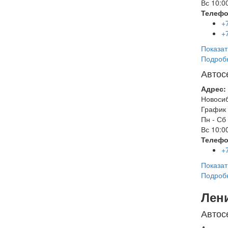
Вс
10:00
Телефо
+
+
Показат
Подроб
Автос
Адрес:
Новоси
График 
Пн - Сб
Вс
10:00
Телефо
+
Показат
Подроб
Лен
Автос