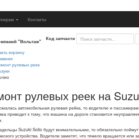
тнерам
Контакты
Код запчасти
омпаний "Вольтаж"
ать корзину
лавная
емонт рулевых реек
узуки
олио
онт рулевых реек на Suzuk
омалась автомобильная рулевая рейка, то водителю и пассажирам 
ма приводит к тому, что машина на дороге становится неуправляе
.
адельцы Suzuki Solio будут внимательными, то обязательно поймут
еского устройства. Водители заметят, что тяжело вращается или з