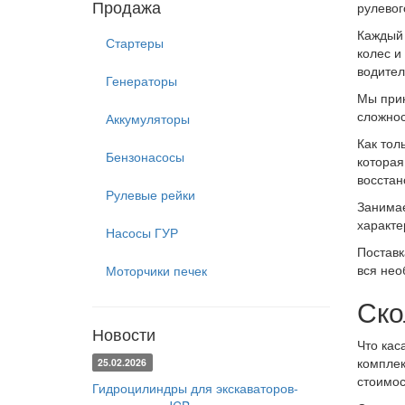
Продажа
рулевог
Каждый 
Стартеры
колес и
водител
Генераторы
Мы прик
сложнос
Аккумуляторы
Как тол
Бензонасосы
которая
восстан
Рулевые рейки
Занимае
характе
Насосы ГУР
Поставк
вся нео
Моторчики печек
Ско
Новости
Что кас
комплек
25.02.2026
стоимос
Гидроцилиндры для экскаваторов-