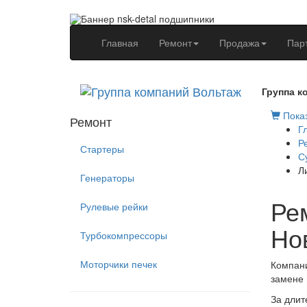
(current)
Главная
Ремонт
Продажа
Пар
Группа к
Показ
Ремонт
Г
Р
Стартеры
С
Л
Генераторы
Рем
Рулевые рейки
Но
Турбокомпрессоры
Моторчики печек
Компани
замене 
За длит