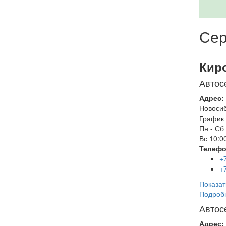
Сер
Кир
Автос
Адрес:
Новоси
График 
Пн - Сб
Вс
10:00
Телефо
+
+
Показат
Подроб
Автос
Адрес: