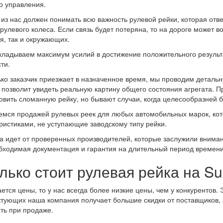
о управления.
из нас должен понимать всю важность рулевой рейки, которая отв
 рулевого колеса. Если связь будет потеряна, то на дороге может 
я, так и окружающих.
ладываем максимум усилий в достижение положительного результ
ти.
ько заказчик приезжает в назначенное время, мы проводим деталь
 позволит увидеть реальную картину общего состояния агрегата. П
овить сломанную рейку, но бывают случаи, когда целесообразней б
мся продажей рулевых реек для любых автомобильных марок, ко
ристиками, не уступающие заводскому типу рейки.
а идет от проверенных производителей, которые заслужили внима
бходимая документация и гарантия на длительный период времени
лько стоит рулевая рейка на Su
ается цены, то у нас всегда более низкие цены, чем у конкурентов. 
тующих наша компания получает большие скидки от поставщиков,
ть при продаже.