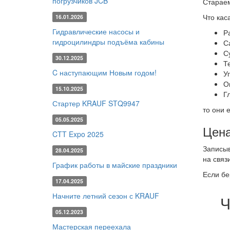
погрузчиков JCB
Стараем
Что кас
16.01.2026
Гидравлические насосы и
Р
гидроцилиндры подъёма кабины
С
С
30.12.2025
Т
C наступающим Новым годом!
У
О
15.10.2025
Г
Стартер KRAUF STQ9947
то они 
05.05.2025
Цена
CTT Expo 2025
Записыв
28.04.2025
на связи
График работы в майские праздники
Если бе
17.04.2025
Начните летний сезон с KRAUF
Ч
05.12.2023
Мастерская переехала