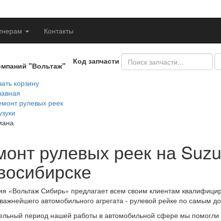
тнерам
Контакты
Код запчасти
омпаний "Вольтаж"
ать корзину
лавная
емонт рулевых реек
узуки
иана
онт рулевых реек на Suzuk
восибирске
я «Вольтаж Сибирь» предлагает всем своим клиентам квалифици
важнейшего автомобильного агрегата - рулевой рейке по самым д
ельный период нашей работы в автомобильной сфере мы помогли 