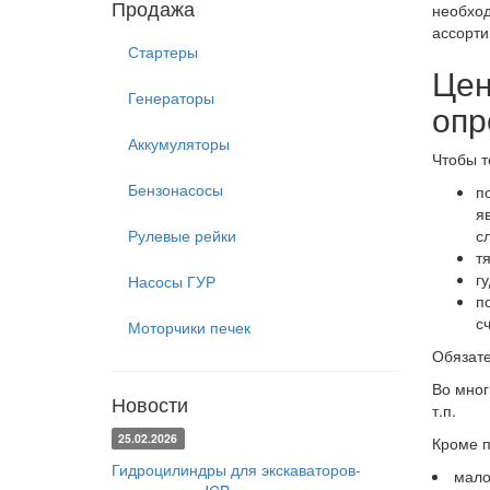
Продажа
необход
ассорти
Стартеры
Цен
Генераторы
опр
Аккумуляторы
Чтобы т
Бензонасосы
п
я
Рулевые рейки
с
т
г
Насосы ГУР
п
с
Моторчики печек
Обязате
Во мног
Новости
т.п.
25.02.2026
Кроме п
Гидроцилиндры для экскаваторов-
мало