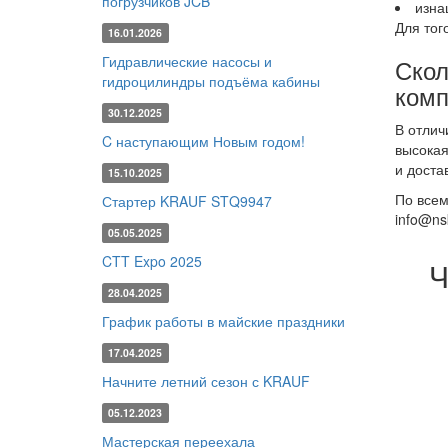
погрузчиков JCB
изна
Для тог
16.01.2026
Гидравлические насосы и
Скол
гидроцилиндры подъёма кабины
комп
30.12.2025
В отлич
C наступающим Новым годом!
высокая
и доста
15.10.2025
По всем
Стартер KRAUF STQ9947
info@nsk
05.05.2025
CTT Expo 2025
Ч
28.04.2025
График работы в майские праздники
17.04.2025
Начните летний сезон с KRAUF
05.12.2023
Мастерская переехала