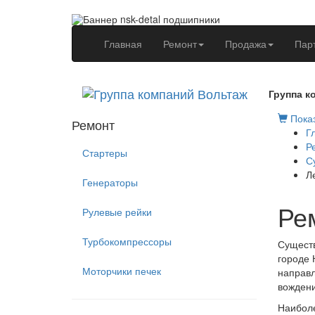
(current)
Главная
Ремонт
Продажа
Пар
Группа к
Показ
Ремонт
Г
Р
Стартеры
С
Л
Генераторы
Ре
Рулевые рейки
Турбокомпрессоры
Существ
городе 
Моторчики печек
направл
вождени
Наиболе