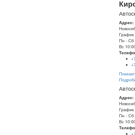
Кир
Автос
Адрес:
Новоси
График 
Пн - Сб
Вс
10:00
Телефо
+
+
Показат
Подроб
Автос
Адрес:
Новоси
График 
Пн - Сб
Вс
10:00
Телефо
+