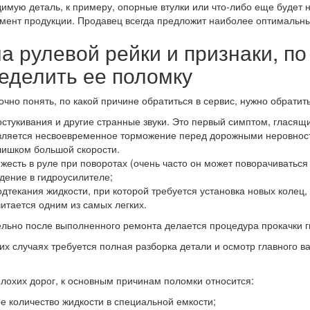
имую деталь, к примеру, опорные втулки или что-либо еще будет 
мент продукции. Продавец всегда предложит наиболее оптимальный
а рулевой рейки и признаки, п
еделить ее поломку
очно понять, по какой причине обратиться в сервис, нужно обратит
остукивания и другие странные звуки. Это первый симптом, гласящ
вляется несвоевременное торможение перед дорожными неровност
лишком большой скорости.
яжесть в руле при поворотах (очень часто он может поворачиваться 
удение в гидроусилителе;
одтекания жидкости, при которой требуется установка новых колец,
читается одним из самых легких.
льно после выполненного ремонта делается процедура прокачки г
их случаях требуется полная разборка детали и осмотр главного в
лохих дорог, к основным причинам поломки относится:
е количество жидкости в специальной емкости;