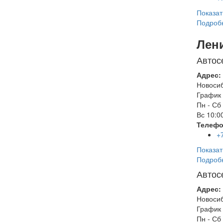
Показат
Подроб
Лен
Автос
Адрес:
Новоси
График 
Пн - Сб
Вс
10:00
Телефо
+
Показат
Подроб
Автос
Адрес:
Новоси
График 
Пн - Сб