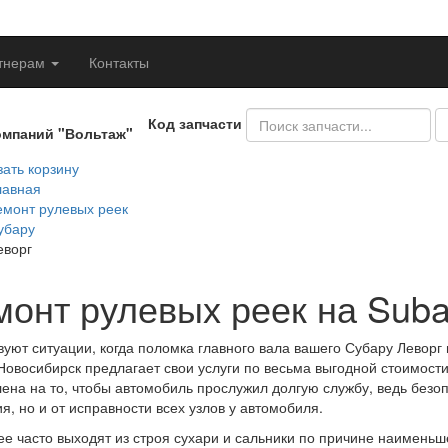
тнерам
Контакты
Код запчасти
омпаний "Вольтаж"
ать корзину
лавная
емонт рулевых реек
убару
еворг
монт рулевых реек на Suba
уют ситуации, когда поломка главного вала вашего Субару Леворг
Новосибирск предлагает свои услуги по весьма выгодной стоимос
ена на то, чтобы автомобиль прослужил долгую службу, ведь безоп
я, но и от исправности всех узлов у автомобиля.
е часто выходят из строя сухари и сальники по причине наименьше