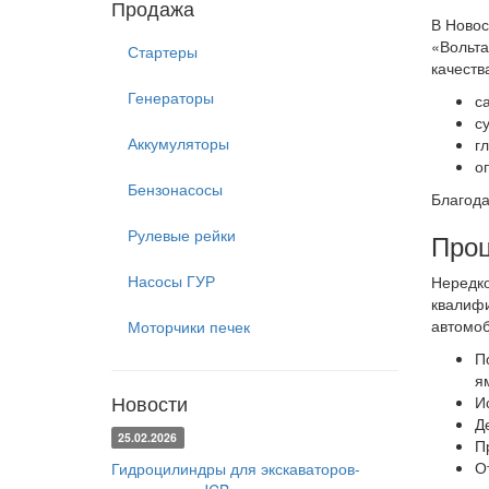
Продажа
В Новос
«Вольта
Стартеры
качеств
Генераторы
с
с
Аккумуляторы
г
о
Бензонасосы
Благода
Рулевые рейки
Проц
Насосы ГУР
Нередко
квалифи
автомоб
Моторчики печек
П
я
Новости
И
Д
25.02.2026
П
О
Гидроцилиндры для экскаваторов-