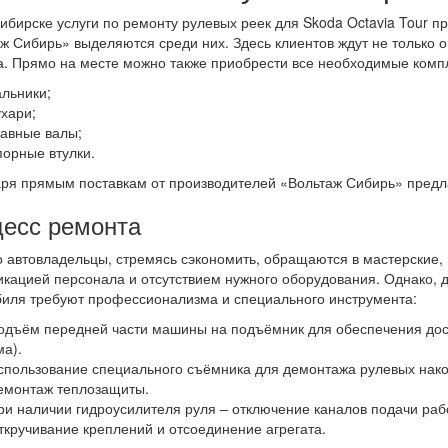
ибирске услуги по ремонту рулевых реек для Skoda Octavia Tour п
ж Сибирь» выделяются среди них. Здесь клиентов ждут не только о
а. Прямо на месте можно также приобрести все необходимые ком
альники;
ухари;
лавные валы;
порные втулки.
ря прямым поставкам от производителей «Вольтаж Сибирь» предла
есс ремонта
 автовладельцы, стремясь сэкономить, обращаются в мастерские,
кацией персонала и отсутствием нужного оборудования. Однако, 
иля требуют профессионализма и специального инструмента:
одъём передней части машины на подъёмник для обеспечения дост
ма).
спользование специального съёмника для демонтажа рулевых нако
емонтаж теплозащиты.
ри наличии гидроусилителя руля – отключение каналов подачи рабо
ткручивание креплений и отсоединение агрегата.