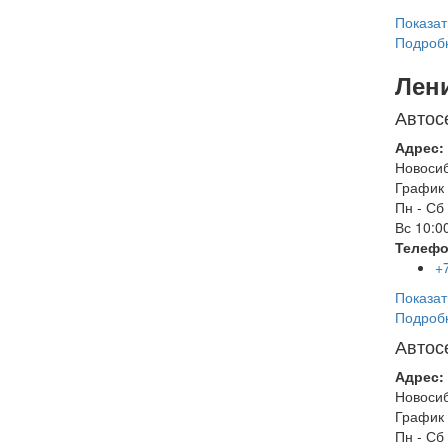
Показат
Подроб
Лен
Автос
Адрес:
Новоси
График 
Пн - Сб
Вс
10:00
Телефо
+
Показат
Подроб
Автос
Адрес:
Новоси
График 
Пн - Сб