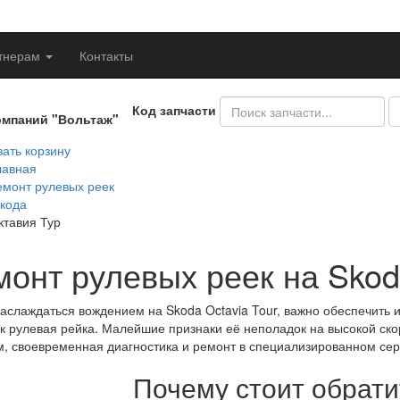
тнерам
Контакты
Код запчасти
омпаний "Вольтаж"
ать корзину
лавная
емонт рулевых реек
кода
ктавия Тур
монт рулевых реек на Skoda
аслаждаться вождением на Skoda Octavia Tour, важно обеспечить 
ак рулевая рейка. Малейшие признаки её неполадок на высокой ско
, своевременная диагностика и ремонт в специализированном сер
Почему стоит обрати