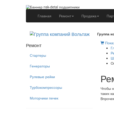
(current)
Главная
Ремонт
Продажа
Пар
Группа к
Показ
Ремонт
Г
Р
Стартеры
Ш
О
Генераторы
Ре
Рулевые рейки
Турбокомпрессоры
Чтобы н
таких к
Моторчики печек
Впрочем