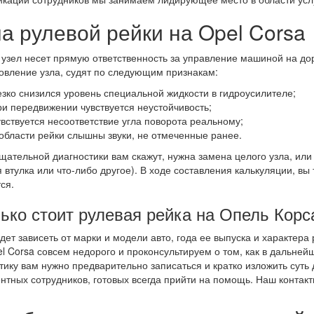
а рулевой рейки на Opel Corsa
узел несет прямую ответственность за управление машиной на дор
овление узла, судят по следующим признакам:
езко снизился уровень специальной жидкости в гидроусилителе;
ри передвижении чувствуется неустойчивость;
увствуется несоответствие угла поворота реальному;
 области рейки слышны звуки, не отмеченные ранее.
щательной диагностики вам скажут, нужна замена целого узла, ил
 втулка или что-либо другое). В ходе составления калькуляции, вы т
ся.
ько стоит рулевая рейка на Опель Корс
дет зависеть от марки и модели авто, года ее выпуска и характера
l Corsa совсем недорого и проконсультируем о том, как в дальне
тику вам нужно предварительно записаться и кратко изложить суть 
нтных сотрудников, готовых всегда прийти на помощь. Наш контак