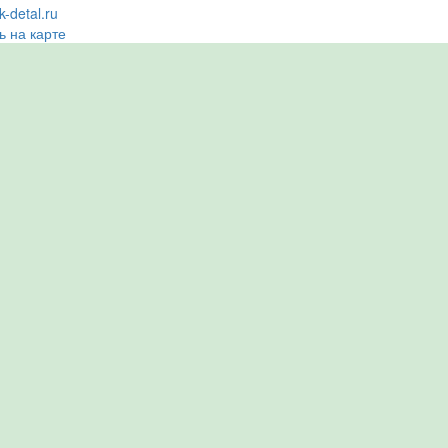
-detal.ru
ь на карте