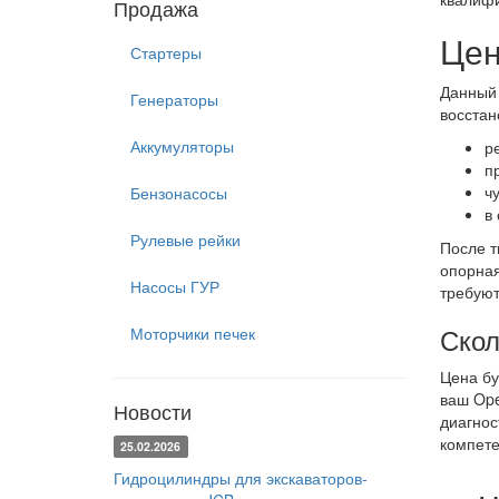
Продажа
Цен
Стартеры
Данный 
Генераторы
восстан
Аккумуляторы
р
п
ч
Бензонасосы
в
Рулевые рейки
После т
опорная
Насосы ГУР
требуют
Скол
Моторчики печек
Цена бу
ваш Ope
Новости
диагнос
компете
25.02.2026
Гидроцилиндры для экскаваторов-