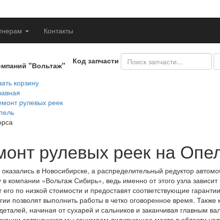
тнерам
Контакты
Код запчасти
омпаний "Вольтаж"
ать корзину
лавная
емонт рулевых реек
пель
орса
монт рулевых реек на Опе
 оказались в Новосибирске, а распределительный редуктор автомо
 в компании «Вольтаж Сибирь», ведь именно от этого узла зависит
 его по низкой стоимости и предоставят соответствующие гаранти
гии позволят выполнить работы в четко оговоренное время. Такж
деталей, начиная от сухарей и сальников и заканчивая главным ва
кации сотрудников мы занимаем лидирующее место в области усл