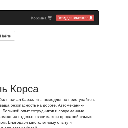
Корзина
Вход для клиентов
Найти
ль Корса
биля начал барахлить, немедленно приступайте к
 ваша безопасность на дороге. Автомеханики
и. Большой опыт сотрудников и современные
е компания отдельно занимается продажей самых
лом. Благодаря многолетнему опыту и
уг для автомобилей.