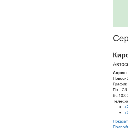
Сер
Кир
Автос
Адрес:
Новоси
График 
Пн - Сб
Вс
10:00
Телефо
+
+
Показат
Подроб