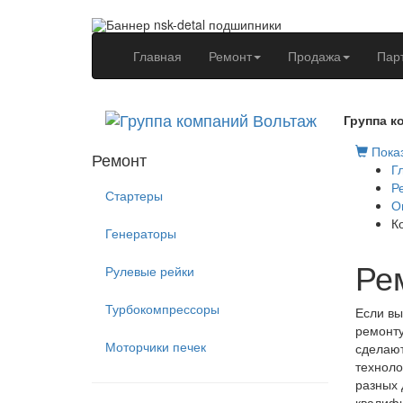
(current)
Главная
Ремонт
Продажа
Пар
Группа к
Показ
Ремонт
Г
Р
Стартеры
О
К
Генераторы
Ре
Рулевые рейки
Турбокомпрессоры
Если вы
ремонту
Моторчики печек
сделают
техноло
разных 
квалифи