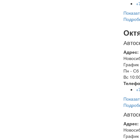
+
Показат
Подроб
Окт
Автос
Адрес:
Новоси
График 
Пн - Сб
Вс
10:00
Телефо
+
Показат
Подроб
Автос
Адрес:
Новоси
График 