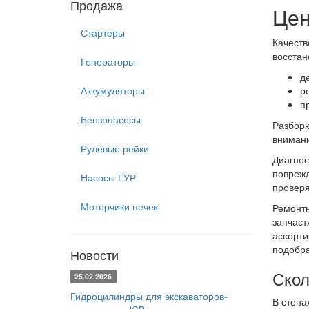
Продажа
Цен
Стартеры
Качеств
восстан
Генераторы
д
Аккумуляторы
р
п
Бензонасосы
Разборк
внимани
Рулевые рейки
Диагнос
поврежд
Насосы ГУР
проверя
Моторчики печек
Ремонтн
запчаст
ассорти
подобра
Новости
Скол
25.02.2026
Гидроцилиндры для экскаваторов-
В стена