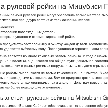
а рулевой рейки на Мицубиси 
енный ремонт рулевой рейки могут обеспечить только мастера выс
овительная процедура состоит из трех основных этапов:
емонтажа;
еставрации поврежденных деталей;
роверки и установки отремонтированной рейки.
а предусматривает промывку и очистку каждой детали. Компонент
е уделяется зубчатому валу. После установки агрегата, наши спе
тика является во много ключевым этапом ремонта. В ходе ознако
ения и поломки, оценивается его общее функциональное состояни
ть механизм в разных режимах нагрузки и выявлять даже скрытые 
ые работы выполняются не только качественно, но и быстро. В час
ями и расходными материалами. Вам не придется тратить свое вр
менте имеются как оригиналы, так и аналоги. Цены вам наверняка
ть наиболее подходящие экземпляры.
ько стоит рулевая рейка на Mitsubishi G
х сервисов «Вольтаж Сибирь» обеспечивается качественное обслуж