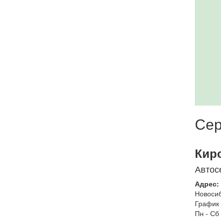
Сер
Кир
Автос
Адрес:
Новоси
График 
Пн - Сб