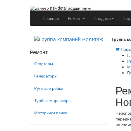
(current)
Главная
Ремонт
Продажа
Пар
Группа к
Показ
Ремонт
Г
Р
Стартеры
М
Г
Генераторы
Рем
Рулевые рейки
Но
Турбокомпрессоры
Моторчики печек
Неиспра
передне
не стои