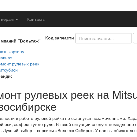
тнерам
Контакты
Код запчасти
омпаний "Вольтаж"
ать корзину
лавная
емонт рулевых реек
итсубиси
рандис
онт рулевых реек на Mitsu
восибирске
вности в работе рулевой рейки не останутся незамеченными. Хара
й оси, эффект тугого руля. В такой ситуации следует немедленно о
т. Лучший выбор – сервисы «Вольтаж Сибирь». У нас вы обязательн