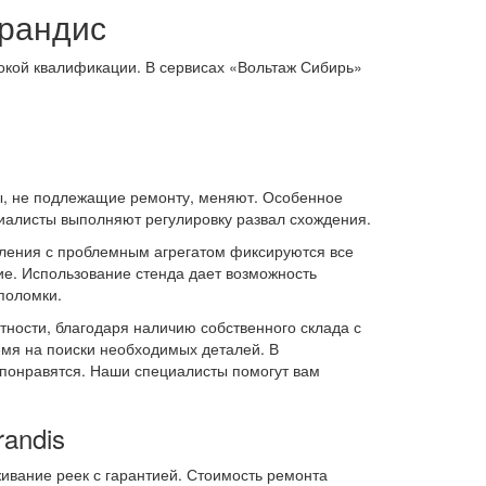
Грандис
окой квалификации. В сервисах «Вольтаж Сибирь»
ы, не подлежащие ремонту, меняют. Особенное
циалисты выполняют регулировку развал схождения.
мления с проблемным агрегатом фиксируются все
е. Использование стенда дает возможность
поломки.
тности, благодаря наличию собственного склада с
емя на поиски необходимых деталей. В
 понравятся. Наши специалисты помогут вам
randis
ивание реек с гарантией. Стоимость ремонта