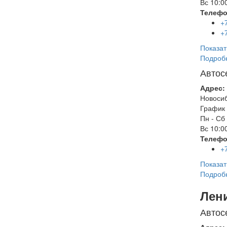
Вс
10:00
Телефо
+
+
Показат
Подроб
Автос
Адрес:
Новоси
График 
Пн - Сб
Вс
10:00
Телефо
+
Показат
Подроб
Лен
Автос