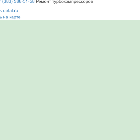
7 (383) 388-51-58
Ремонт турбокомпрессоров
-detal.ru
ь на карте