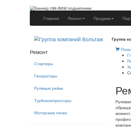
(current)
Главная
Ремонт
Продажа
Пар
Группа к
Показ
Ремонт
Г
Р
Стартеры
Х
С
Генераторы
Ре
Рулевые рейки
Турбокомпрессоры
Рулевая
обращат
Моторчики печек
момент,
професс
компани