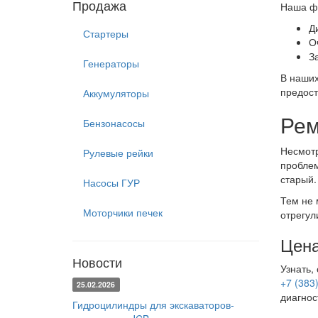
Продажа
Наша фи
Д
Стартеры
О
З
Генераторы
В наших
предост
Аккумуляторы
Рем
Бензонасосы
Несмотр
Рулевые рейки
проблем
старый.
Насосы ГУР
Тем не 
Моторчики печек
отрегул
Цена
Новости
Узнать,
+7 (383
25.02.2026
диагнос
Гидроцилиндры для экскаваторов-