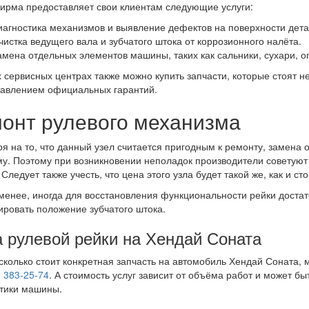
рма предоставляет свои клиентам следующие услуги:
иагностика механизмов и выявление дефектов на поверхности дета
чистка ведущего вала и зубчатого штока от коррозионного налёта.
амена отдельных элементов машины, таких как сальники, сухари, о
 сервисных центрах также можно купить запчасти, которые стоят н
авлением официальных гарантий.
онт рулевого механизма
я на то, что данный узел считается пригодным к ремонту, замена 
у. Поэтому при возникновении неполадок производители советуют 
 Следует также учесть, что цена этого узла будет такой же, как и ст
менее, иногда для восстановления функциональности рейки достат
ировать положение зубчатого штока.
 рулевой рейки на Хендай Соната
 сколько стоит конкретная запчасть на автомобиль Хендай Соната,
) 383-25-74
. А стоимость услуг зависит от объёма работ и может б
тики машины.