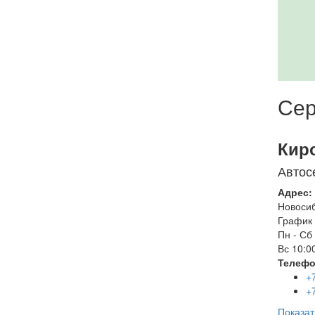
Сер
Кир
Автос
Адрес:
Новоси
График 
Пн - Сб
Вс
10:00
Телефо
+
+
Показат