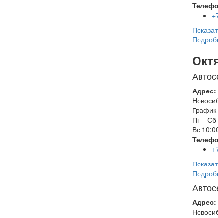
Телефо
+
Показат
Подроб
Окт
Автос
Адрес:
Новоси
График 
Пн - Сб
Вс
10:00
Телефо
+
Показат
Подроб
Автос
Адрес:
Новоси