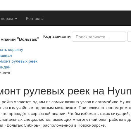
тнерам
Контакты
Код запчасти
омпаний "Вольтаж"
ать корзину
лавная
емонт рулевых реек
ендай
оната
монт рулевых реек на Hyun
 рейка является одним из самых важных узлов в автомобиле Hyunda
ься к случайным гаражным механикам. При некачественном ремон
 что приведёт к серьёзной аварии. Чтобы избежать таких ситуаций
иональных специалистов, имеющих многолетний опыт работы в да
и «Вольтаж Сибирь», расположенной в Новосибирске.