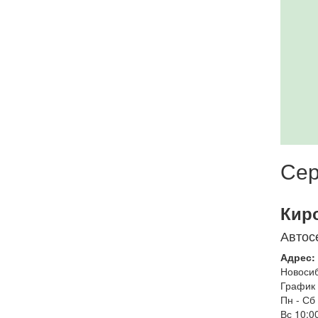
Сер
Кир
Автос
Адрес:
Новоси
График 
Пн - Сб
Вс
10:00