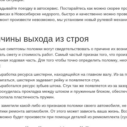
адывайте поездку в автосервис. Постарайтесь как можно скорее про
висах в Новосибирске недорого, быстро и качественно можно прове
монт произвести невозможно, мы установим новый рулевой механи
чины выхода из строя
ые симптомы поломки могут свидетельствовать о причине их возн
ать смету и стоимость работ. Самый частый признак того, что прои
ная ходовая часть. Для того чтобы точно определить поломку, нео
:
ыработка ресурса шестерни, находящейся на главном валу. Из-за 
вигаться, шестерня задевает рейку и появляется стук.
ыработался ресурс зубьев штока. Стук так же появляется из-за зазо
рохудилась прокладка между штоком и пружинным блоком, обеспе
ропала пластичность пружин.
 заметили какой-либо из признаков поломки своего автомобиля, не
тики ремонта автомобиля. От этого может зависеть ваша жизнь. В
можно будет произвести при помощи деталей из ремкомплекта (сух