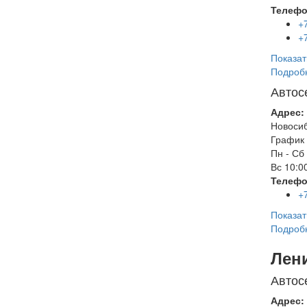
Телефо
+
+
Показат
Подроб
Автос
Адрес:
Новоси
График 
Пн - Сб
Вс
10:00
Телефо
+
Показат
Подроб
Лен
Автос
Адрес: