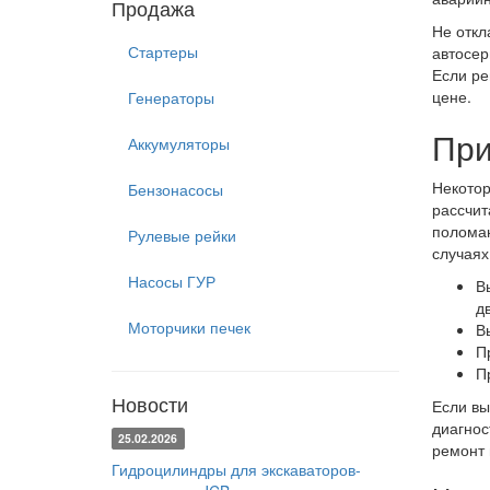
Продажа
Не откл
Стартеры
автосер
Если ре
цене.
Генераторы
При
Аккумуляторы
Некотор
Бензонасосы
рассчит
поломан
Рулевые рейки
случаях
Насосы ГУР
В
д
Моторчики печек
В
П
П
Новости
Если вы
диагнос
25.02.2026
ремонт 
Гидроцилиндры для экскаваторов-