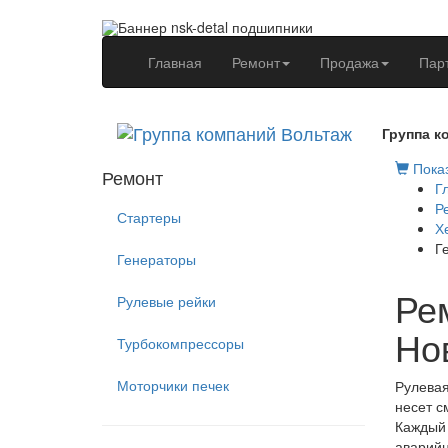
(current)
Главная
Ремонт
Продажа
Пар
Группа к
Показ
Ремонт
Г
Р
Стартеры
Х
Г
Генераторы
Ре
Рулевые рейки
Но
Турбокомпрессоры
Моторчики печек
Рулевая
несет с
Каждый 
аварийн