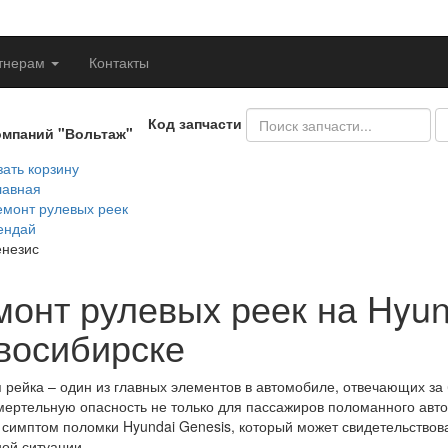
тнерам
Контакты
Код запчасти
омпаний "Вольтаж"
ать корзину
лавная
емонт рулевых реек
ендай
енезис
монт рулевых реек на Hyun
восибирске
 рейка – один из главных элементов в автомобиле, отвечающих за
мертельную опасность не только для пассажиров поломанного авто
симптом поломки Hyundai Genesis, который может свидетельствова
ой ситуации.