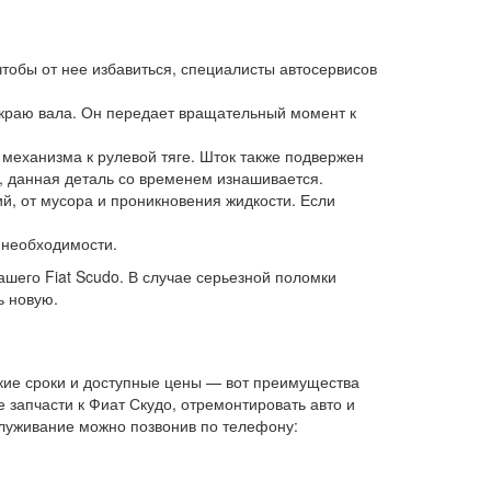
 чтобы от нее избавиться, специалисты автосервисов
 краю вала. Он передает вращательный момент к
 механизма к рулевой тяге. Шток также подвержен
, данная деталь со временем изнашивается.
й, от мусора и проникновения жидкости. Если
 необходимости.
шего Fiat Scudo. В случае серьезной поломки
ь новую.
ткие сроки и доступные цены — вот преимущества
 запчасти к Фиат Скудо, отремонтировать авто и
служивание можно позвонив по телефону: