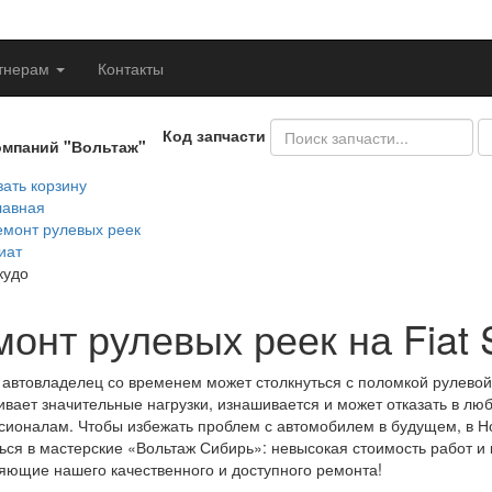
тнерам
Контакты
Код запчасти
омпаний "Вольтаж"
ать корзину
лавная
емонт рулевых реек
иат
кудо
монт рулевых реек на Fiat
автовладелец со временем может столкнуться с поломкой рулевой 
вает значительные нагрузки, изнашивается и может отказать в люб
ионалам. Чтобы избежать проблем с автомобилем в будущем, в Н
ься в мастерские «Вольтаж Сибирь»: невысокая стоимость работ 
яющие нашего качественного и доступного ремонта!