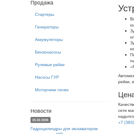
Продажа
Уст
Стартеры
В
ш
Генераторы
З
ш
Аккумуляторы
З
к
Бензонасосы
П
п
Рулевые рейки
«
Автомех
Насосы ГУР
рейки, 
Моторчики печек
Цена
Качеств
Новости
сети ма
надолго
25.02.2026
+7 (383
Гидроцилиндры для экскаваторов-