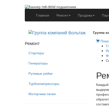
(current)
Главная
Ремонт
Продажа
Пар
Группа к
Показ
Ремонт
Г
Р
Стартеры
Ф
С
Генераторы
Ре
Рулевые рейки
Турбокомпрессоры
Каждый 
выдержи
Моторчики печек
професс
обратит
составл