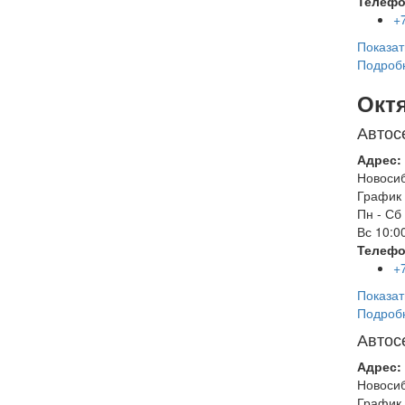
Телефо
+
Показат
Подроб
Окт
Автос
Адрес:
Новоси
График 
Пн - Сб
Вс
10:00
Телефо
+
Показат
Подроб
Автос
Адрес:
Новоси
График 