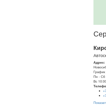
Сер
Кир
Автос
Адрес:
Новоси
График 
Пн - Сб
Вс
10:00
Телефо
+
+
Показат