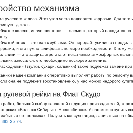
ройство механизма
ал рулевого колеса. Этот узел часто подвержен коррозии. Для того
лифуют деталь.
убчатое колесо, иначе шестерня — элемент, который находится на
току.
убчатый шток — это вал с зубьями. Он передаёт усилие за пределы
оррозии, и его нужно шлифовать по мере необходимости. К тому же
ыльники — это защита агрегата от негативных атмосферных явлени
ыльник износился, его необходимо поскорее заменить.
Расходники» (втулки, сухари, сальники) также подлежат замене при
аники нашей компании оперативно выполнят работы по ремонту ва
если она не подлежит восстановлению, у нас можно недорого купит
 рулевой рейки на Фиат Скудо
о работ, большой выбор запчастей ведущих производителей, коро
стерских «Вольтаж Сибирь» в Новосибирске. У нас можно купить все
 забыть о его поломках. Получить консультацию, записаться на об
) 383-25-74
.