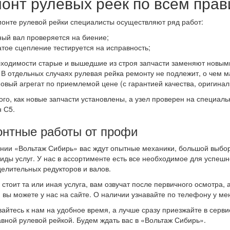
онт рулевых реек по всем пра
онте рулевой рейки специалисты осуществляют ряд работ:
ный вал проверяется на биение;
атое сцепление тестируется на исправность;
ходимости старые и вышедшие из строя запчасти заменяют новыми 
. В отдельных случаях рулевая рейка ремонту не подлежит, о чем 
новый агрегат по приемлемой цене (с гарантией качества, оригина
ого, как новые запчасти установлены, а узел проверен на специал
 С5.
нтные работы от профи
нии «Вольтаж Сибирь» вас ждут опытные механики, большой выбо
виды услуг. У нас в ассортименте есть все необходимое для успешн
елительных редукторов и валов.
 стоит та или иная услуга, вам озвучат после первичного осмотра
 вы можете у нас на сайте. О наличии узнавайте по телефону у ме
айтесь к нам на удобное время, а лучше сразу приезжайте в сервис
вной рулевой рейкой. Будем ждать вас в «Вольтаж Сибирь».