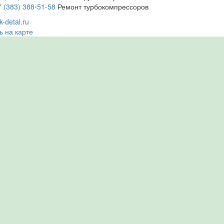
7 (383) 388-51-58
Ремонт турбокомпрессоров
-detal.ru
ь на карте