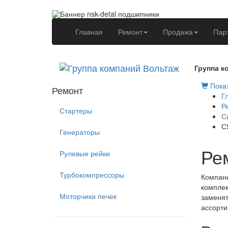
(current)
Главная
Ремонт
Продажа
Пар
Группа к
Показ
Ремонт
Г
Р
Стартеры
С
С
Генераторы
Ре
Рулевые рейки
Турбокомпрессоры
Компани
комплек
Моторчики печек
заменят
ассорти