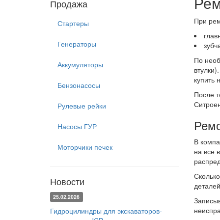
Рем
Продажа
При рем
Стартеры
глав
Генераторы
зубч
По необ
Аккумуляторы
втулки)
купить 
Бензонасосы
После т
Ситроен
Рулевые рейки
Ремо
Насосы ГУР
В компа
Моторчики печек
на все 
распред
Сколько
Новости
деталей
25.02.2026
Записыв
неиспра
Гидроцилиндры для экскаваторов-