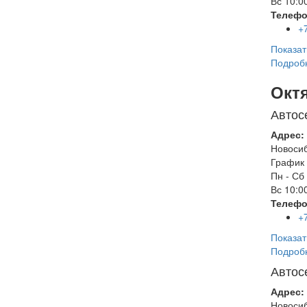
Вс
10:00
Телефо
+
Показат
Подроб
Окт
Автос
Адрес:
Новоси
График 
Пн - Сб
Вс
10:00
Телефо
+
Показат
Подроб
Автос
Адрес:
Новоси