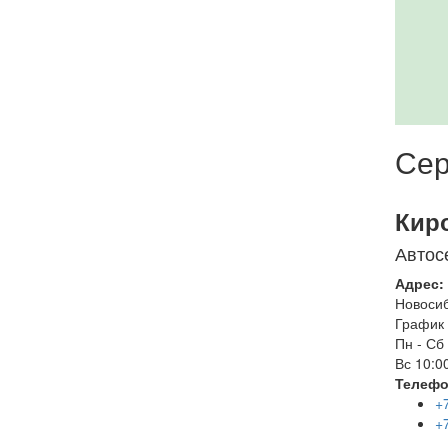
Сер
Кир
Автос
Адрес:
Новоси
График 
Пн - Сб
Вс
10:00
Телефо
+
+