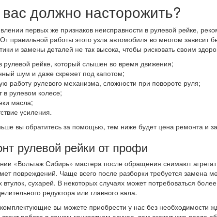
 вас должно насторожить?
влении первых же признаков неисправности в рулевой рейке, ре
 От правильной работы этого узла автомобиля во многом зависит б
тики и замены деталей не так высока, чтобы рисковать своим здоро
 в рулевой рейке, который слышен во время движения;
нный шум и даже скрежет под капотом;
ую работу рулевого механизма, сложности при повороте руля;
 в рулевом колесе;
еки масла;
тствие усиления.
ьше вы обратитесь за помощью, тем ниже будет цена ремонта и 
нт рулевой рейки от профи
нии «Вольтаж Сибирь» мастера после обращения снимают агрегат,
мет повреждений. Чаще всего после разборки требуется замена мел
 втулок, сухарей. В некоторых случаях может потребоваться боле
елительного редуктора или главного вала.
 комплектующие вы можете приобрести у нас без необходимости жда
 стоит работа в вашем конкретном случае, вам скажут уже после о