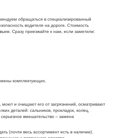
комендуем обращаться в специализированный
езопасность водителя на дороге. Стоимость
вьем. Сразу приезжайте к нам, если заметили:
замены комплектующих.
 моют и очищают его от загрязнений, осматривают
ких деталей: сальников, прокладок, колец,
е серьезное вмешательство – замена
ть (почти весь ассортимент есть в наличии).
бращения и первичного осмотра.