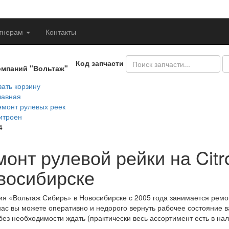
тнерам
Контакты
Код запчасти
омпаний "Вольтаж"
ать корзину
лавная
емонт рулевых реек
итроен
4
онт рулевой рейки на Citr
восибирске
я «Вольтаж Сибирь» в Новосибирске с 2005 года занимается ремо
нас вы можете оперативно и недорого вернуть рабочее состояние в
без необходимости ждать (практически весь ассортимент есть в нал