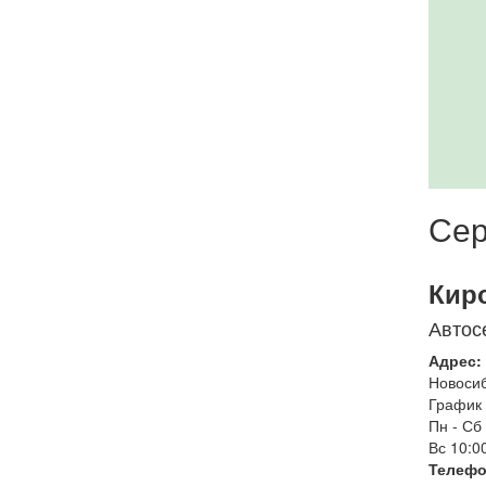
Сер
Кир
Автос
Адрес:
Новоси
График 
Пн - Сб
Вс
10:00
Телефо