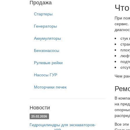
Продажа
Что
Стартеры
При поя
сервис.
Генераторы
диагнос
Аккумуляторы
стук
стра
плох
Бензонасосы
люфт
подт
Рулевые рейки
отсу
Насосы ГУР
Чем ран
Ремо
Моторчики печек
В компа
на пред
Новости
опорных
распред
25.02.2026
Все эти
Гидроцилиндры для экскаваторов-
Сколько