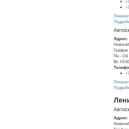
+
+
Показат
Подроб
Автос
Адрес:
Новоси
График 
Пн - Сб
Вс
10:00
Телефо
+
Показат
Подроб
Лен
Автос
Адрес:
Новоси