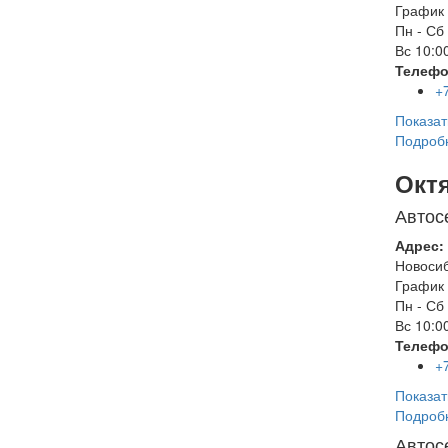
График 
Пн - Сб
Вс
10:00
Телефо
+
Показат
Подроб
Окт
Автос
Адрес:
Новоси
График 
Пн - Сб
Вс
10:00
Телефо
+
Показат
Подроб
Автос