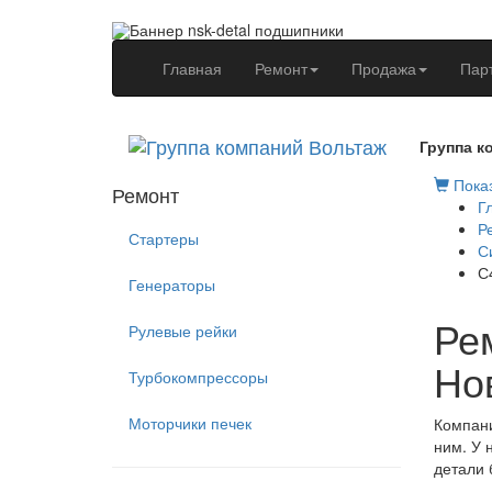
(current)
Главная
Ремонт
Продажа
Пар
Группа к
Показ
Ремонт
Г
Р
Стартеры
С
С
Генераторы
Рем
Рулевые рейки
Но
Турбокомпрессоры
Моторчики печек
Компани
ним. У 
детали 