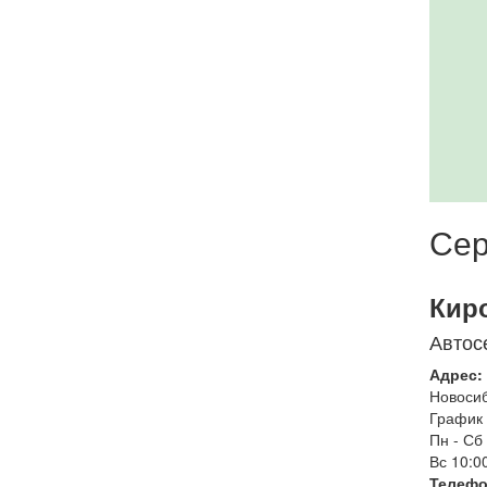
Сер
Кир
Автос
Адрес:
Новоси
График 
Пн - Сб
Вс
10:00
Телефо