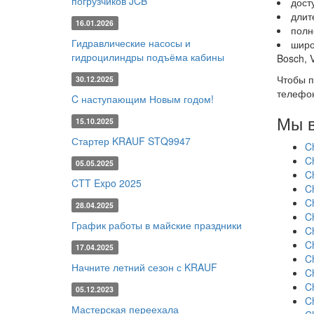
погрузчиков JCB
дост
длит
16.01.2026
полн
Гидравлические насосы и
широ
гидроцилиндры подъёма кабины
Bosch, V
Чтобы п
30.12.2025
телефо
C наступающим Новым годом!
Мы в
15.10.2025
Стартер KRAUF STQ9947
C
C
05.05.2025
Ch
CTT Expo 2025
C
C
28.04.2025
Ch
График работы в майские праздники
C
C
17.04.2025
Ch
Начните летний сезон с KRAUF
Ch
Ch
05.12.2023
Ch
Мастерская переехала