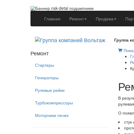
(current)
Главная
Ремонт
Продажа
Пар
Группа к
Показ
Ремонт
Г
Р
Стартеры
К
Генераторы
Ре
Рулевые рейки
В резул
Турбокомпрессоры
рулевая
О появл
Моторчики печек
стук
прот
знач