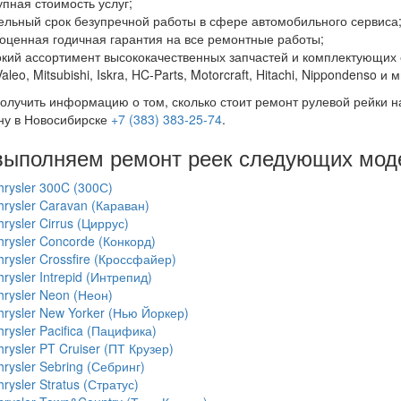
упная стоимость услуг;
ельный срок безупречной работы в сфере автомобильного сервиса
оценная годичная гарантия на все ремонтные работы;
кий ассортимент высококачественных запчастей и комплектующих 
aleo, Mitsubishi, Iskra, HC-Parts, Motorcraft, Hitachi, Nippondenso и 
олучить информацию о том, сколько стоит ремонт рулевой рейки на 
ну в Новосибирске
+7 (383) 383-25-74
.
ыполняем ремонт реек следующих моде
hrysler 300C (300С)
hrysler Caravan (Караван)
rysler Cirrus (Циррус)
hrysler Concorde (Конкорд)
hrysler Crossfire (Кроссфайер)
rysler Intrepid (Интрепид)
hrysler Neon (Неон)
hrysler New Yorker (Нью Йоркер)
rysler Pacifica (Пацифика)
rysler PT Cruiser (ПТ Крузер)
rysler Sebring (Себринг)
rysler Stratus (Стратус)