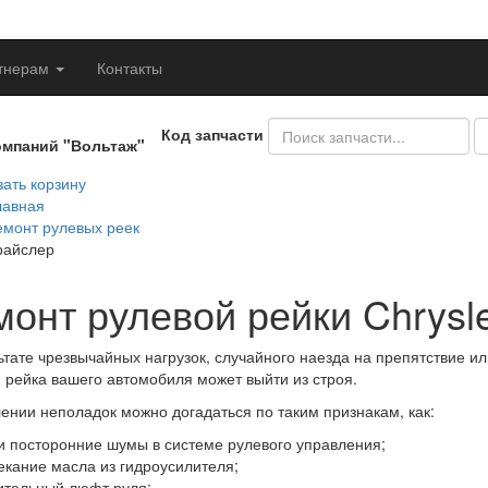
тнерам
Контакты
Код запчасти
омпаний "Вольтаж"
ать корзину
лавная
емонт рулевых реек
райслер
монт рулевой рейки Chrysl
ьтате чрезвычайных нагрузок, случайного наезда на препятствие и
 рейка вашего автомобиля может выйти из строя.
ении неполадок можно догадаться по таким признакам, как:
 и посторонние шумы в системе рулевого управления;
екание масла из гидроусилителя;
ительный люфт руля;