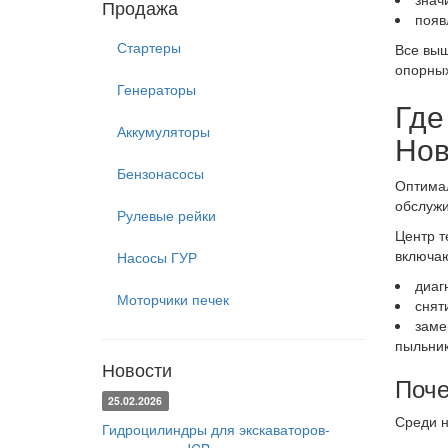
Продажа
появ
Стартеры
Все выш
опорных
Генераторы
Где
Аккумуляторы
Нов
Бензонасосы
Оптимал
обслужи
Рулевые рейки
Центр т
включа
Насосы ГУР
диаг
Моторчики печек
снят
заме
пыльник
Новости
Поче
25.02.2026
Среди 
Гидроцилиндры для экскаваторов-