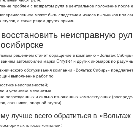
ление проблем с возвратом руля в центральное положение после е
еперечисленное может быть следствием износа пыльников или саль
 втулок, а также рядом других причин.
 восстановить неисправную рул
осибирске
ьным решением станет обращение в компанию «Вольтаж Сибирь»,
ванием автомобилей марки Chrysler и других иномарок по разумн
ехнического обслуживания компании «Вольтаж Сибирь» предлагает 
ющий выполнение работ по:
ностике неисправностей;
ию и установке механизма;
не поврежденных и сильно изношенных комплектующих (распределит
ов, сальников, опорной втулки).
му лучше всего обратиться в «Вольтаж
неоспоримых плюсов компании: