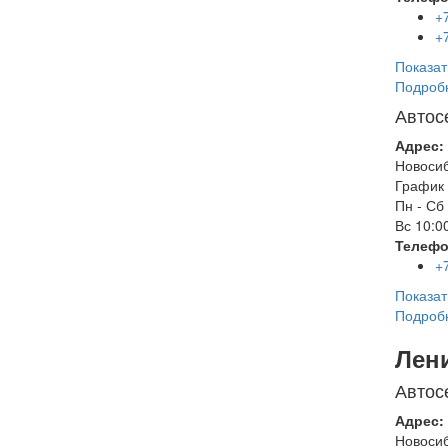
+
+
Показат
Подроб
Автос
Адрес:
Новоси
График 
Пн - Сб
Вс
10:00
Телефо
+
Показат
Подроб
Лен
Автос
Адрес:
Новоси