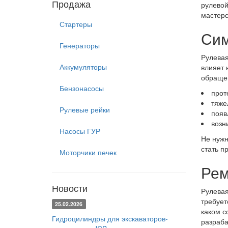
Продажа
рулевой
мастерс
Стартеры
Сим
Генераторы
Рулевая
Аккумуляторы
влияет 
обращен
Бензонасосы
прот
тяже
Рулевые рейки
появ
возн
Насосы ГУР
Не нужн
стать п
Моторчики печек
Рем
Новости
Рулевая
требует
25.02.2026
каком с
Гидроцилиндры для экскаваторов-
разраба