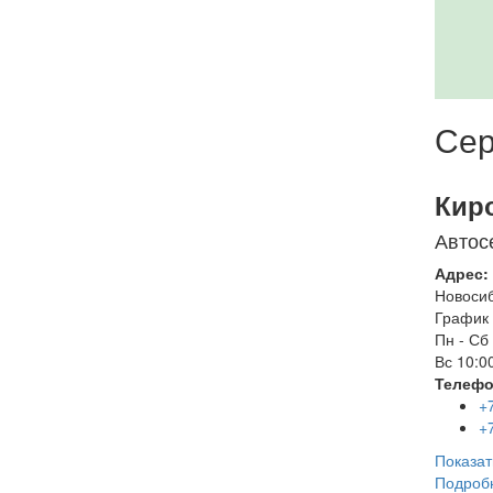
Сер
Кир
Автос
Адрес:
Новоси
График 
Пн - Сб
Вс
10:00
Телефо
+
+
Показат
Подроб