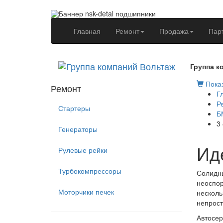
(current)
Главная
Ремонт
Продажа
Пар
Группа к
Показ
Ремонт
Г
Р
Стартеры
Б
3
Генераторы
Ид
Рулевые рейки
Турбокомпрессоры
Солидны
неоспор
Моторчики печек
несколь
непрост
Автосер