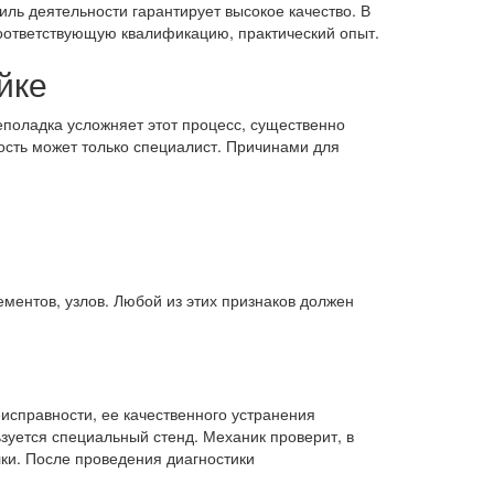
филь деятельности гарантирует высокое качество. В
соответствующую квалификацию, практический опыт.
йке
еполадка усложняет этот процесс, существенно
ость может только специалист. Причинами для
ементов, узлов. Любой из этих признаков должен
справности, ее качественного устранения
зуется специальный стенд. Механик проверит, в
лки. После проведения диагностики