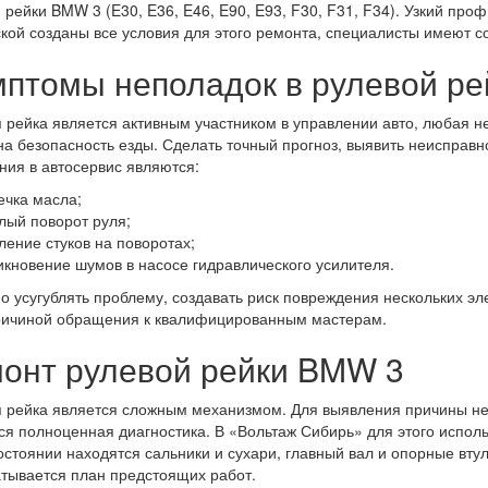
 рейки BMW 3 (E30, E36, E46, E90, E93, F30, F31, F34). Узкий про
кой созданы все условия для этого ремонта, специалисты имеют 
птомы неполадок в рулевой ре
 рейка является активным участником в управлении авто, любая н
на безопасность езды. Сделать точный прогноз, выявить неисправн
ия в автосервис являются:
ечка масла;
лый поворот руля;
ление стуков на поворотах;
икновение шумов в насосе гидравлического усилителя.
о усугублять проблему, создавать риск повреждения нескольких эл
ричиной обращения к квалифицированным мастерам.
онт рулевой рейки BMW 3
 рейка является сложным механизмом. Для выявления причины неи
ся полноценная диагностика. В «Вольтаж Сибирь» для этого исполь
остоянии находятся сальники и сухари, главный вал и опорные вту
тывается план предстоящих работ.