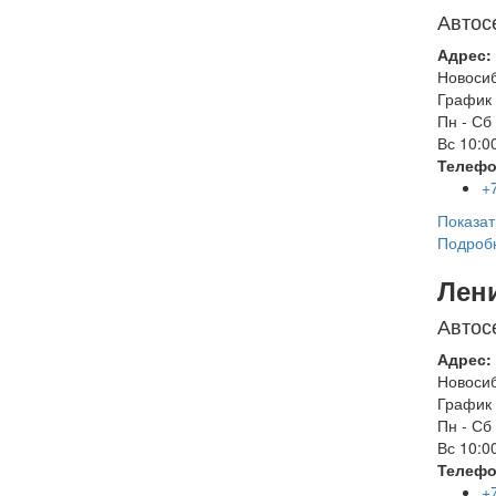
Автос
Адрес:
Новоси
График 
Пн - Сб
Вс
10:00
Телефо
+
Показат
Подроб
Лен
Автос
Адрес:
Новоси
График 
Пн - Сб
Вс
10:00
Телефо
+