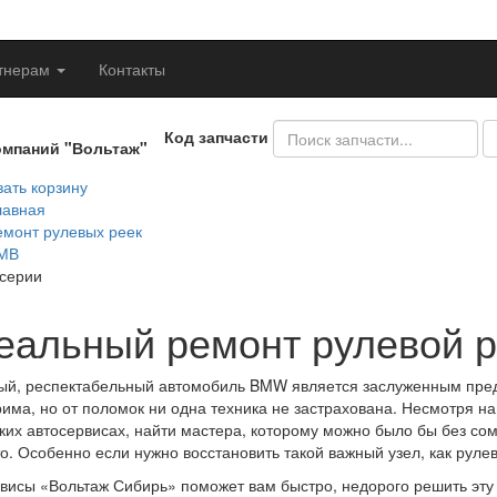
тнерам
Контакты
Код запчасти
омпаний "Вольтаж"
ать корзину
лавная
емонт рулевых реек
МВ
 серии
еальный ремонт рулевой 
й, респектабельный автомобиль BMW является заслуженным предм
има, но от поломок ни одна техника не застрахована. Несмотря на
ких автосервисах, найти мастера, которому можно было бы без сом
о. Особенно если нужно восстановить такой важный узел, как рулев
висы «Вольтаж Сибирь» поможет вам быстро, недорого решить эт