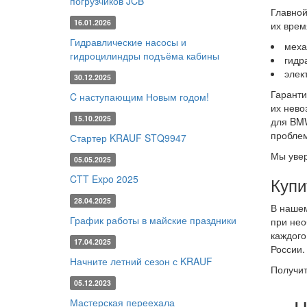
погрузчиков JCB
Главной
16.01.2026
их врем
Гидравлические насосы и
меха
гидроцилиндры подъёма кабины
гидр
элек
30.12.2025
Гаранти
C наступающим Новым годом!
их нево
15.10.2025
для BMW
проблем
Стартер KRAUF STQ9947
Мы увер
05.05.2025
CTT Expo 2025
Купи
28.04.2025
В нашем
График работы в майские праздники
при нео
каждого
17.04.2025
России.
Начните летний сезон с KRAUF
Получит
05.12.2023
Мастерская переехала