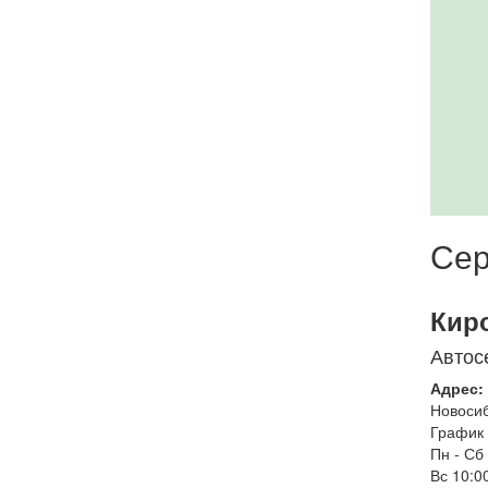
Сер
Кир
Автос
Адрес:
Новоси
График 
Пн - Сб
Вс
10:00