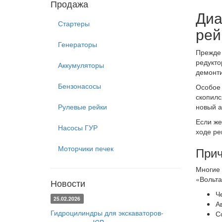
Продажа
Диа
Стартеры
рей
Генераторы
Прежде 
редукто
Аккумуляторы
демонти
Бензонасосы
Особое 
скопилс
Рулевые рейки
новый а
Если же
Насосы ГУР
ходе ре
Моторчики печек
Прич
Многие 
«Вольта
Новости
Ч
25.02.2026
А
Гидроцилиндры для экскаваторов-
С