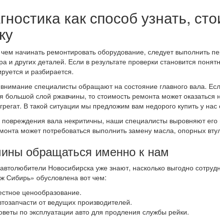
гностика как способ узнать, ст
ку
чем начинать ремонтировать оборудование, следует выполнить пе
ра и других деталей. Если в результате проверки становится понят
руется и разбирается.
внимание специалисты обращают на состояние главного вала. Есл
я большой слой ржавчины, то стоимость ремонта может оказаться н
грегат. В такой ситуации мы предложим вам недорого купить у нас
 повреждения вала некритичны, наши специалисты выровняют его и
монта может потребоваться выполнить замену масла, опорных втуло
ины обращаться именно к нам
автолюбители Новосибирска уже знают, насколько выгодно сотрудн
ж Сибирь» обусловлена вот чем:
естное ценообразование.
втозапчасти от ведущих производителей.
оветы по эксплуатации авто для продления службы рейки.