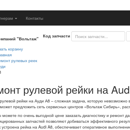
тнерам
Контакты
Код запчасти
омпаний "Вольтаж"
ать корзину
лавная
емонт рулевых реек
уди
8
монт рулевой рейки на Aud
рулевой рейки на Ауди А8 – сложная задача, которую невозможно 
 может предложить сеть сервисных центров «Вольтаж Сибирь», ра
ы можете по очень выгодной цене заказать диагностику и ремонт д
цированных запчастей позволяют добиваться эффективного резул
ак устроена рейка на Audi A8, обеспечивает оперативное выполнени