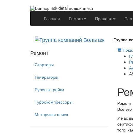
(current)
Главная
Ремонт
Продажа
Пар
Группа к
Показ
Ремонт
Г
Р
Стартеры
А
А
Генераторы
Ре
Рулевые рейки
Турбокомпрессоры
Ремонт 
Все это
Моторчики печек
У нас в
сертифи
того, к