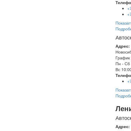
Телефо
+
+
Показат
Подроб
Автос
Адрес:
Новоси
График 
Пн - Сб
Вс
10:00
Телефо
+
Показат
Подроб
Лен
Автос
Адрес: